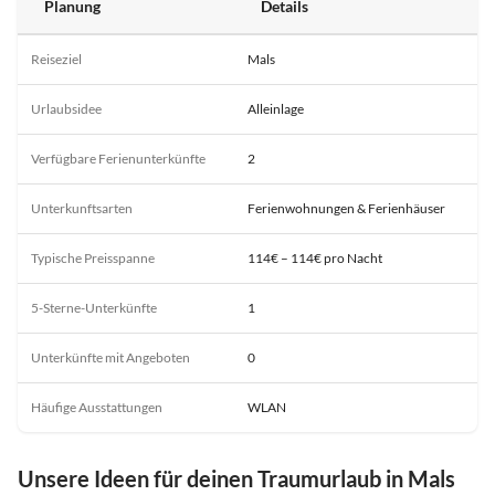
Planung
Details
Reiseziel
Mals
Urlaubsidee
Alleinlage
Verfügbare Ferienunterkünfte
2
Unterkunftsarten
Ferienwohnungen & Ferienhäuser
Typische Preisspanne
114€ – 114€ pro Nacht
5-Sterne-Unterkünfte
1
Unterkünfte mit Angeboten
0
Häufige Ausstattungen
WLAN
Unsere Ideen für deinen Traumurlaub in Mals