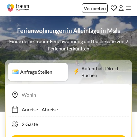
Vermieten
Ferienwohnungen in Alleinlage in Mals
Finde deine Traum-Ferienwohnung und buche eine von 2
Ferienunterkünften
Aufenthalt Direkt
Anfrage Stellen
Buchen
Anreise
-
Abreise