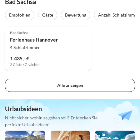
Bad Sachsa
Empfohlen
Gäste
Bewertung
Anzahl Schlafzimmer
3.3
(1)
Bad Sachsa
Ferienhaus Hannover
4 Schlafzimmer
1.435,- €
2 Gäste / 7 Nächte
Alle anzeigen
Urlaubsideen
Nicht sicher, wohin es gehen soll? Entdecken Sie
perfekte Urlaubsideen!