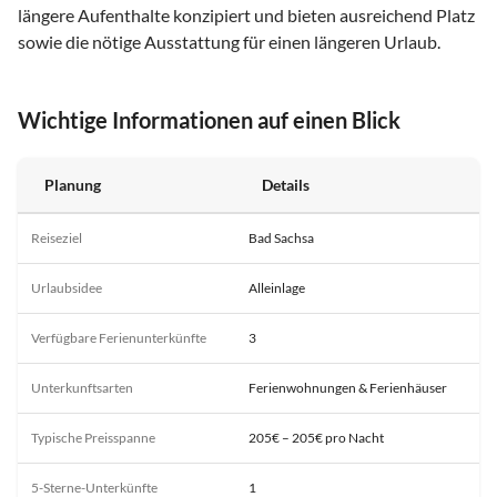
längere Aufenthalte konzipiert und bieten ausreichend Platz
sowie die nötige Ausstattung für einen längeren Urlaub.
Wichtige Informationen auf einen Blick
Planung
Details
Reiseziel
Bad Sachsa
Urlaubsidee
Alleinlage
Verfügbare Ferienunterkünfte
3
Unterkunftsarten
Ferienwohnungen & Ferienhäuser
Typische Preisspanne
205€ – 205€ pro Nacht
5-Sterne-Unterkünfte
1