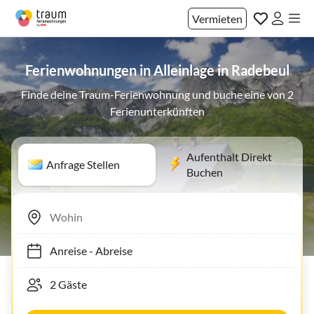
Vermieten
Ferienwohnungen in Alleinlage in Radebeul
Finde deine Traum-Ferienwohnung und buche eine von 2
Ferienunterkünften
Aufenthalt Direkt
Anfrage Stellen
Buchen
Anreise
-
Abreise