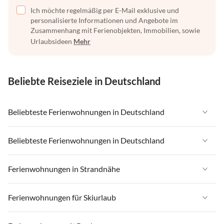
Ich möchte regelmäßig per E-Mail exklusive und
personalisierte Informationen und Angebote im
Zusammenhang mit Ferienobjekten, Immobilien, sowie
Urlaubsideen
Mehr
Beliebte Reiseziele in Deutschland
Beliebteste Ferienwohnungen in Deutschland
Ferienwohnungen in Deutschland
Beliebteste Ferienwohnungen in Deutschland
Ferienwohnungen in Ostsee
Ferienwohnungen in Deutschland
Ferienwohnungen in Strandnähe
Ferienwohnungen in Nordsee
Ferienwohnungen in Ostsee
Ferienwohnungen in Schleswig-Holstein
Ferienwohnungen in Strandnähe in Deutschland
Ferienwohnungen für Skiurlaub
Ferienwohnungen in Nordsee
Ferienwohnungen in Mecklenburg-Vorpommern
Ferienwohnungen in Strandnähe in Ostsee
Ferienwohnungen in Schleswig-Holstein