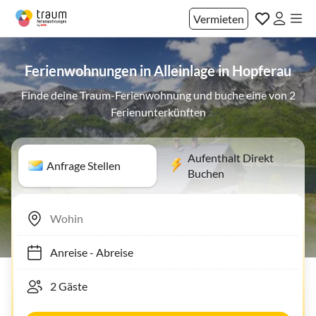
Vermieten
Ferienwohnungen in Alleinlage in Hopferau
Finde deine Traum-Ferienwohnung und buche eine von 2
Ferienunterkünften
Aufenthalt Direkt
Anfrage Stellen
Buchen
Anreise
-
Abreise