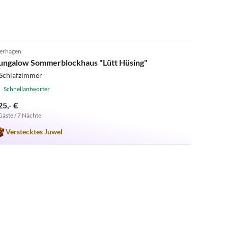
4.8
(4)
erhagen
ungalow Sommerblockhaus "Lütt Hüsing"
 Schlafzimmer
Schnellantworter
25,- €
Gäste / 7 Nächte
Verstecktes Juwel