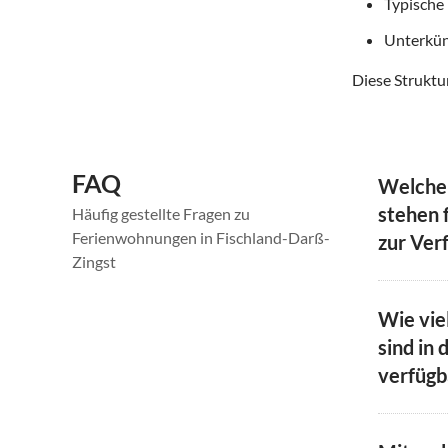
Typische
Unterkün
Diese Struktur
FAQ
Welche
stehen f
Häufig gestellte Fragen zu
Ferienwohnungen in Fischland-Darß-
zur Ver
Zingst
Wie vie
sind in 
verfügb