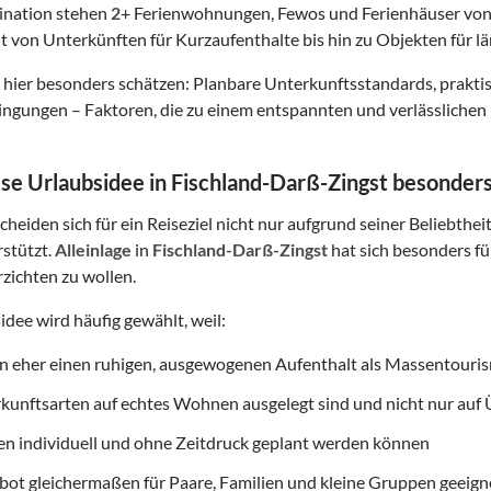
tination stehen
2
+ Ferienwohnungen, Fewos und Ferienhäuser von
t von Unterkünften für Kurzaufenthalte bis hin zu Objekten für lä
hier besonders schätzen: Planbare Unterkunftsstandards, prakt
gungen – Faktoren, die zu einem entspannten und verlässlichen 
e Urlaubsidee in Fischland-Darß-Zingst besonders 
heiden sich für ein Reiseziel nicht nur aufgrund seiner Beliebthei
rstützt.
Alleinlage
in
Fischland-Darß-Zingst
hat sich besonders fü
erzichten zu wollen.
idee wird häufig gewählt, weil:
on eher einen ruhigen, ausgewogenen Aufenthalt als Massentouri
rkunftsarten auf echtes Wohnen ausgelegt sind und nicht nur au
ten individuell und ohne Zeitdruck geplant werden können
ot gleichermaßen für Paare, Familien und kleine Gruppen geeigne