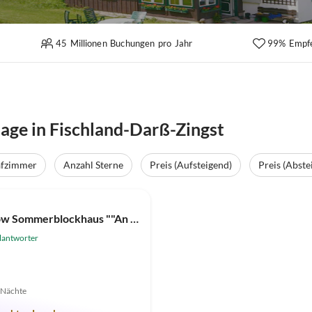
45 Millionen Buchungen pro Jahr
99% Empf
age in Fischland-Darß-Zingst
afzimmer
Anzahl Sterne
Preis (Aufsteigend)
Preis (Abste
(4)
Bungalow Sommerblockhaus ""An de Möhl"
lantworter
7 Nächte