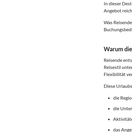
In dieser Des
Angebot reich
Was Reisende 
Buchungsbedin
Warum dies
Reisende entsc
Reisestil unte
Flexibilität v
Diese Urlaubs
die Regi
die Unte
Aktivitä
das Angeb