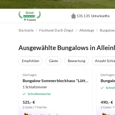
135.135 Unterkünfte
Startseite
Fischland-Darß-Zingst
Alleinlage
Bungalow
Ausgewählte Bungalows in Alleinl
Empfohlen
Gäste
Bewertung
Anzahl Schl
4.8
(4)
4.8
Dierhagen
Dierhagen
Bungalow Sommerblockhaus "Lütt Hüsing"
1 Schlafzimmer
Schnel
Schnellantworter
525,- €
490,- €
2 Gäste / 7 Nächte
2 Gäste / 