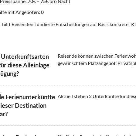
 Preisspanne:
70
€ –
75
€ pro Nacht
fte mit Angeboten:
0
 hilft Reisenden, fundierte Entscheidungen auf Basis konkreter Kr
 Unterkunftsarten
Reisende können zwischen Ferienwoh
gewünschtem Platzangebot, Privatsp
ür diese Alleinlage
fügung?
le Ferienunterkünfte
Aktuell stehen
2
Unterkünfte für dies
dieser Destination
ar?