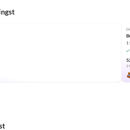
ingst
Di
B
1
5
2 
st