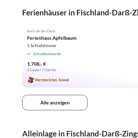
Ferienhäuser in Fischland-Darß-Z
4.9
(9)
Born an der Darß
Ferienhaus Apfelbaum
5 Schlafzimmer
Schnellantworter
1.708,- €
2 Gäste / 7 Nächte
Verstecktes Juwel
Alle anzeigen
Alleinlage in Fischland-Darß-Zing