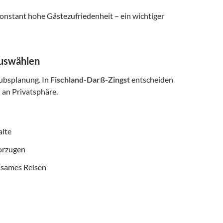
onstant hohe Gästezufriedenheit – ein wichtiger
auswählen
aubsplanung. In
Fischland-Darß-Zingst
entscheiden
an Privatsphäre.
alte
vorzugen
nsames Reisen