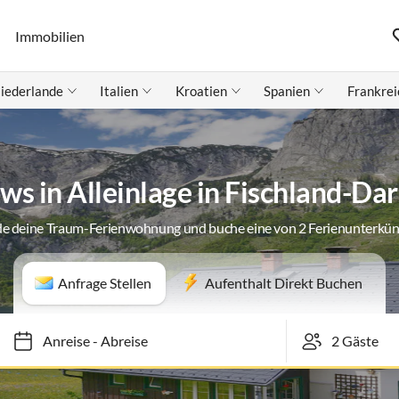
Immobilien
iederlande
Italien
Kroatien
Spanien
Frankrei
s in Alleinlage in Fischland-Da
de deine Traum-Ferienwohnung und buche eine von 2 Ferienunterkün
Anfrage Stellen
Aufenthalt Direkt Buchen
Anreise
-
Abreise