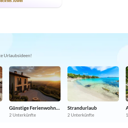
tecktes Juwel
kte Urlaubsideen!
Günstige Ferienwohnungen
Strandurlaub
A
2 Unterkünfte
2 Unterkünfte
1