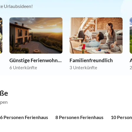
kte Urlaubsideen!
Günstige Ferienwohnungen
Familienfreundlich
A
6 Unterkünfte
3 Unterkünfte
2
öße
ppen
6 Personen Ferienhaus
8 Personen Ferienhaus
10 Person