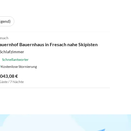
igend)
4.0
(10)
esach
auernhof Bauernhaus in Fresach nahe Skipisten
 Schlafzimmer
Schnellantworter
Kostenlose Stornierung
.043,08 €
Gäste / 7 Nächte