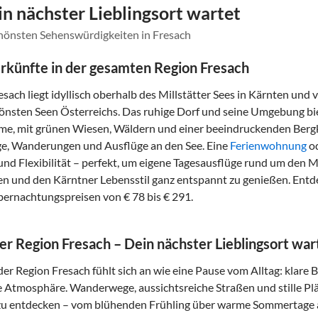
in nächster Lieblingsort wartet
chönsten Sehenswürdigkeiten in Fresach
rkünfte in der gesamten Region Fresach
sach liegt idyllisch oberhalb des Millstätter Sees in Kärnten und
önsten Seen Österreichs. Das ruhige Dorf und seine Umgebung bie
me, mit grünen Wiesen, Wäldern und einer beeindruckenden Bergku
e, Wanderungen und Ausflüge an den See. Eine
Ferienwohnung
od
nd Flexibilität – perfekt, um eigene Tagesausflüge rund um den Mi
en und den Kärntner Lebensstil ganz entspannt zu genießen. Entde
bernachtungspreisen von € 78 bis € 291.
der Region Fresach – Dein nächster Lieblingsort war
der Region Fresach fühlt sich an wie eine Pause vom Alltag: klare 
e Atmosphäre. Wanderwege, aussichtsreiche Straßen und stille Plät
zu entdecken – vom blühenden Frühling über warme Sommertage a