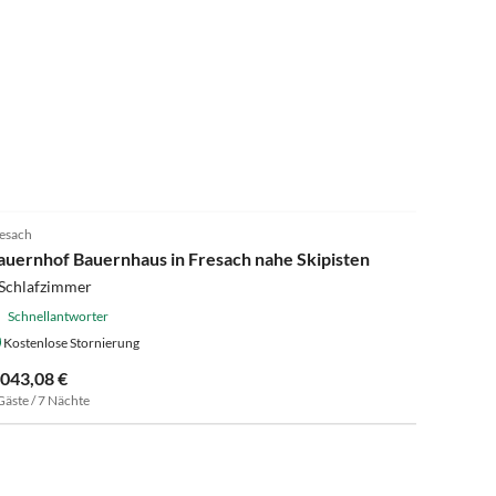
4.0
(10)
esach
auernhof Bauernhaus in Fresach nahe Skipisten
 Schlafzimmer
Schnellantworter
Kostenlose Stornierung
.043,08 €
Gäste / 7 Nächte