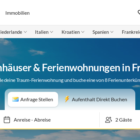
Immobilien
iederlande
Italien
Kroatien
Spanien
Frankrei
nhäuser & Ferienwohnungen in F
de deine Traum-Ferienwohnung und buche eine von 8 Ferienunterkün
Anfrage Stellen
Aufenthalt Direkt Buchen
Anreise
-
Abreise