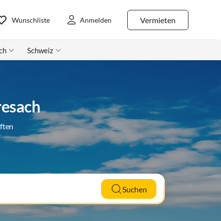
Vermieten
Wunschliste
Anmelden
ch
Schweiz
resach
ften
Suchen