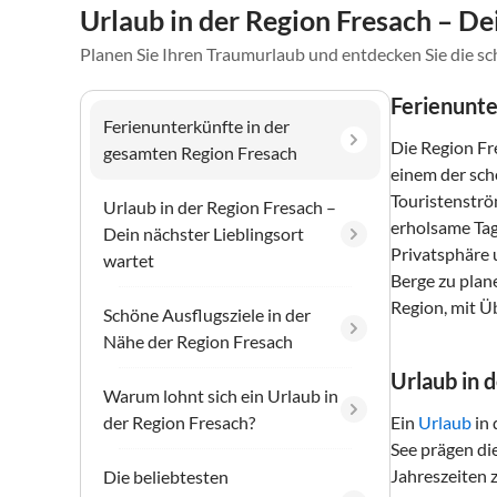
Urlaub in der Region Fresach – De
Planen Sie Ihren Traumurlaub und entdecken Sie die s
Ferienunte
Ferienunterkünfte in der
Die Region Fre
gesamten Region Fresach
einem der sch
Touristenströ
Urlaub in der Region Fresach –
erholsame Tag
Dein nächster Lieblingsort
Privatsphäre u
wartet
Berge zu plan
Region, mit Ü
Schöne Ausflugsziele in der
Nähe der Region Fresach
Urlaub in 
Warum lohnt sich ein Urlaub in
der Region Fresach?
Ein
Urlaub
in 
See prägen di
Jahreszeiten 
Die beliebtesten