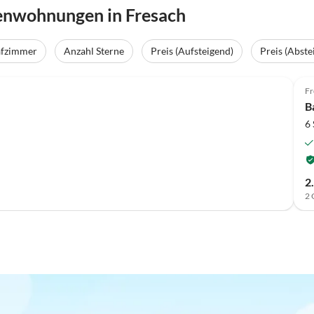
enwohnungen in Fresach
afzimmer
Anzahl Sterne
Preis (Aufsteigend)
Preis (Abste
Fr
B
6
2
2 