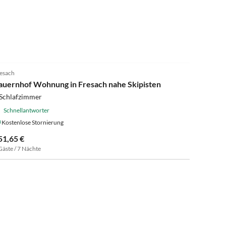
3.6
(5)
esach
auernhof Wohnung in Fresach nahe Skipisten
 Schlafzimmer
Schnellantworter
Kostenlose Stornierung
51,65 €
Gäste / 7 Nächte