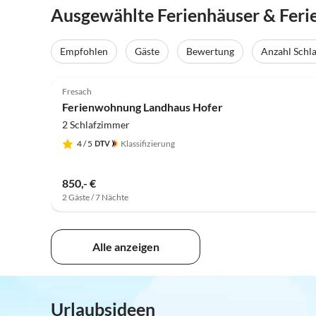
Ausgewählte Ferienhäuser & Feri
Empfohlen
Gäste
Bewertung
Anzahl Schl
5.0
(13)
Fresach
Ferienwohnung Landhaus Hofer
2 Schlafzimmer
4
/ 5
Klassifizierung
850,- €
2 Gäste / 7 Nächte
Alle anzeigen
Urlaubsideen