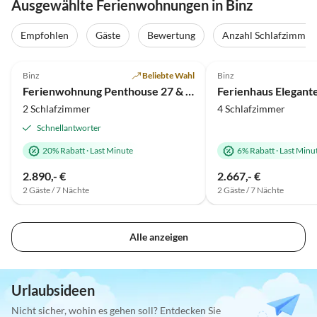
Ausgewählte Ferienwohnungen in Binz
Empfohlen
Gäste
Bewertung
Anzahl Schlafzimmer
4.9
(31)
Top-Inserat
4.7
(18)
Binz
Beliebte Wahl
Binz
Ferienwohnung Penthouse 27 & SPA in der Villa Mathilde
2 Schlafzimmer
4 Schlafzimmer
Schnellantworter
20% Rabatt
·
Last Minute
6% Rabatt
·
Last Minu
2.890,- €
2.667,- €
2 Gäste / 7 Nächte
2 Gäste / 7 Nächte
Alle anzeigen
Urlaubsideen
Nicht sicher, wohin es gehen soll? Entdecken Sie