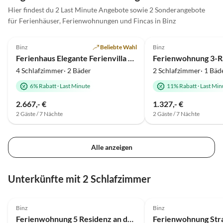
Hier findest du 2 Last Minute Angebote sowie 2 Sonderangebote
für Ferienhäuser, Ferienwohnungen und Fincas in Binz
4.7
(18)
Top-Inserat
4.8
(13)
Binz
Beliebte Wahl
Binz
Ferienhaus Elegante Ferienvilla am Schmachter See
4 Schlafzimmer· 2 Bäder
2 Schlafzimmer· 1 Bäd
6% Rabatt
·
Last Minute
11% Rabatt
·
Last Min
2.667,- €
1.327,- €
2 Gäste / 7 Nächte
2 Gäste / 7 Nächte
Alle anzeigen
Unterkünfte mit 2 Schlafzimmer
4.8
(18)
5.0
(8)
Binz
Binz
Ferienwohnung 5 Residenz an der Prorer Wiek
Ferienwohnung Str