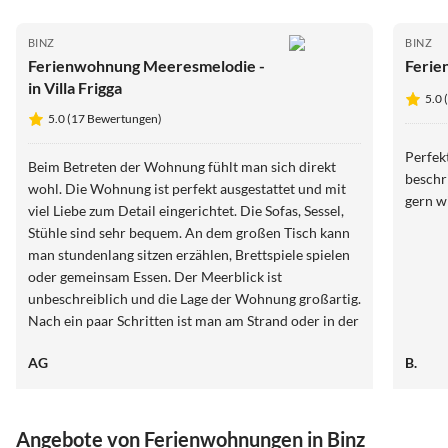
BINZ
BINZ
Ferienwohnung Meeresmelodie -
Ferie
in Villa Frigga
5.0 
5.0 (17 Bewertungen)
Perfek
Beim Betreten der Wohnung fühlt man sich direkt
beschr
wohl. Die Wohnung ist perfekt ausgestattet und mit
gern w
viel Liebe zum Detail eingerichtet. Die Sofas, Sessel,
Stühle sind sehr bequem. An dem großen Tisch kann
man stundenlang sitzen erzählen, Brettspiele spielen
oder gemeinsam Essen. Der Meerblick ist
unbeschreiblich und die Lage der Wohnung großartig.
Nach ein paar Schritten ist man am Strand oder in der
Fußgängerzone, mit schönen Geschäften. Wir
AG
B.
kommen gerne wieder.
Angebote von Ferienwohnungen in Binz