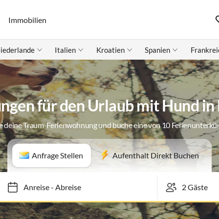
Immobilien
iederlande
Italien
Kroatien
Spanien
Frankrei
gen für den Urlaub mit Hund in B
e deine Traum-Ferienwohnung und buche eine von 10 Ferienunterkü
Anfrage Stellen
Aufenthalt Direkt Buchen
Anreise
-
Abreise