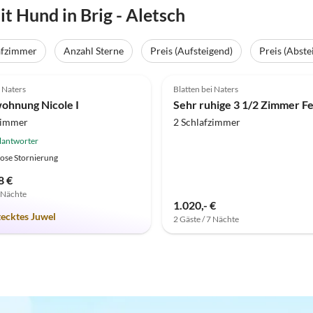
 Hund in Brig - Aletsch
afzimmer
Anzahl Sterne
Preis (Aufsteigend)
Preis (Abste
(12)
4.6
(2)
i Naters
Blatten bei Naters
ohnung Nicole I
zimmer
2 Schlafzimmer
lantworter
ose Stornierung
8 €
7 Nächte
1.020,- €
tecktes Juwel
2 Gäste / 7 Nächte