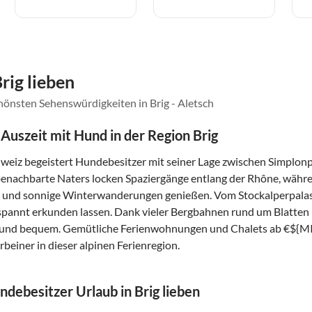
rig lieben
hönsten Sehenswürdigkeiten in Brig - Aletsch
Auszeit mit Hund in der Region Brig
chweiz begeistert Hundebesitzer mit seiner Lage zwischen Simp
benachbarte Naters locken Spaziergänge entlang der Rhône, währ
 und sonnige Winterwanderungen genießen. Vom Stockalperpalast st
pannt erkunden lassen. Dank vieler Bergbahnen rund um Blatten b
 und bequem. Gemütliche Ferienwohnungen und Chalets ab €${MI
beiner in dieser alpinen Ferienregion.
ebesitzer Urlaub in Brig lieben