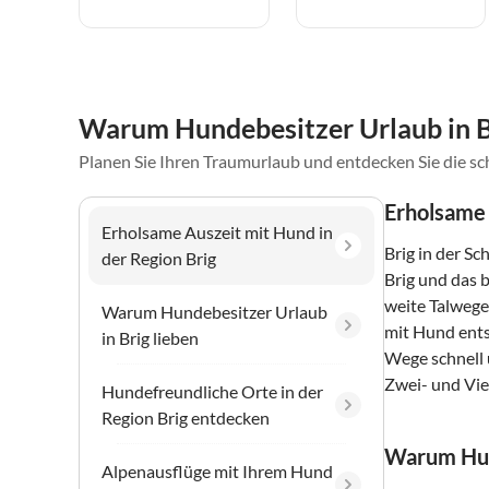
Warum Hundebesitzer Urlaub in B
Planen Sie Ihren Traumurlaub und entdecken Sie die sc
Erholsame 
Erholsame Auszeit mit Hund in
Brig in der S
der Region Brig
Brig und das 
weite Talwege
Warum Hundebesitzer Urlaub
mit Hund ents
in Brig lieben
Wege schnell
Zwei- und Vier
Hundefreundliche Orte in der
Region Brig entdecken
Warum Hund
Alpenausflüge mit Ihrem Hund