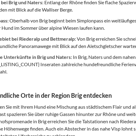
 bei Brig und Naters:
Entlang der Rhône finden Sie flache Spazierw
den mit Blick auf die Walliser Berge.
ass:
Oberhalb von Brig beginnt beim Simplonpass ein weitläufige
r Hund im Sommer über alpine Wiesen laufen kann.
ebiet bei Riederalp und Bettmeralp:
Von Brig erreichen Sie schne
undliche Panoramawege mit Blick auf den Aletschgletscher warte
ge Unterkünfte in Brig und Naters:
In Brig, Naters und dem nahen
LISTING_COUNT} Inseraten zahlreiche hundefreundliche Ferienw
ahl.
dliche Orte in der Region Brig entdecken
ßen Sie mit Ihrem Hund eine Mischung aus städtischem Flair und al
ast spazieren Sie über ruhige Gassen hinunter zur Rhône und we
ofspromenade in Brig erreichen Sie die Talstationen nach Riedera
he Höhenwege finden. Auch ein Abstecher in das nahe Visp lohnt s
talteten Uferbereiche zu schlendern.