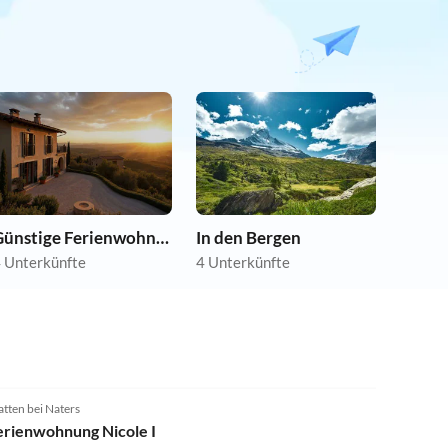
Günstige Ferienwohnungen
In den Bergen
 Unterkünfte
4 Unterkünfte
4.8
(12)
atten bei Naters
erienwohnung Nicole I