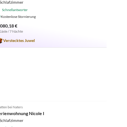
 Schlafzimmer
Schnellantworter
Kostenlose Stornierung
.080,18 €
Gäste / 7 Nächte
Verstecktes Juwel
4.8
(12)
atten bei Naters
erienwohnung Nicole I
 Schlafzimmer