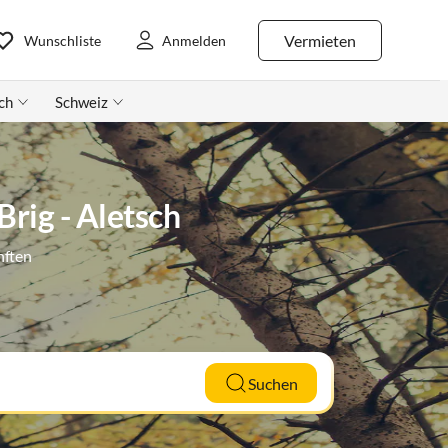
Vermieten
Wunschliste
Anmelden
ch
Schweiz
rig - Aletsch
nften
Suchen