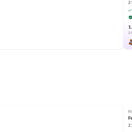
2
1
2 
Bl
F
2