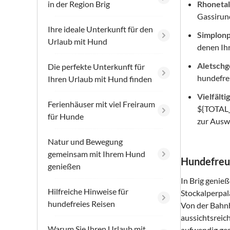
in der Region Brig
Rhonetal
Gassi­run
Ihre ideale Unterkunft für den
Simplonp
Urlaub mit Hund
denen Ih
Aletschg
Die perfekte Unterkunft für
hundefre
Ihren Urlaub mit Hund finden
Vielfälti
Ferienhäuser mit viel Freiraum
${TOTAL_
für Hunde
zur Ausw
Natur und Bewegung
gemeinsam mit Ihrem Hund
Hundefreun
genießen
In Brig genie
Hilfreiche Hinweise für
Stockalperpal
hundefreies Reisen
Von der Bahnh
aussichtsreic
Warum Sie Ihren Urlaub mit
aufwendig ges