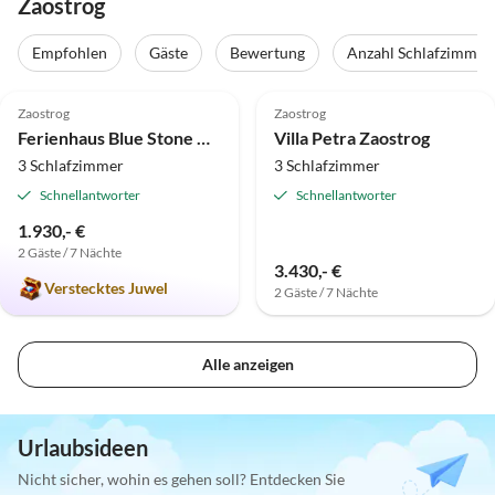
Zaostrog
Empfohlen
Gäste
Bewertung
Anzahl Schlafzimmer
5.0
(6)
Zaostrog
Zaostrog
Ferienhaus Blue Stone mit Pool und Garten
Villa Petra Zaostrog
3 Schlafzimmer
3 Schlafzimmer
Schnellantworter
Schnellantworter
1.930,- €
2 Gäste / 7 Nächte
3.430,- €
Verstecktes Juwel
2 Gäste / 7 Nächte
Alle anzeigen
Urlaubsideen
Nicht sicher, wohin es gehen soll? Entdecken Sie