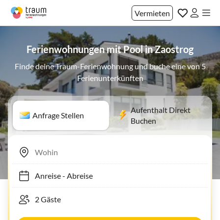
Vermieten
Ferienwohnungen mit Pool in Zaostrog
Finde deine Traum-Ferienwohnung und buche eine von 5
Ferienunterkünften
Aufenthalt Direkt
Anfrage Stellen
Buchen
Anreise
-
Abreise