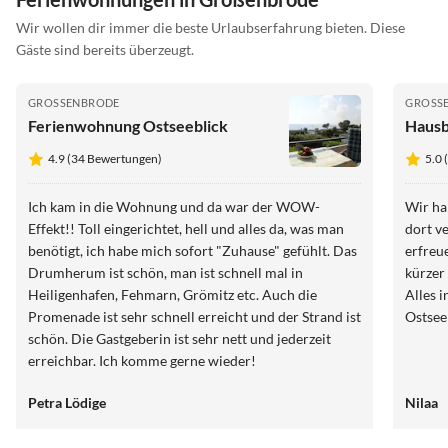
Wir wollen dir immer die beste Urlaubserfahrung bieten. Diese
Gäste sind bereits überzeugt.
GROSSENBRODE
GROSS
Ferienwohnung Ostseeblick
Hausb
4.9 (34 Bewertungen)
5.0
Ich kam in die Wohnung und da war der WOW-
Wir ha
Effekt!! Toll eingerichtet, hell und alles da, was man
dort v
benötigt, ich habe mich sofort "Zuhause" gefühlt. Das
erfreu
Drumherum ist schön, man ist schnell mal in
kürzer
Heiligenhafen, Fehmarn, Grömitz etc. Auch die
Alles 
Promenade ist sehr schnell erreicht und der Strand ist
Ostsee
schön. Die Gastgeberin ist sehr nett und jederzeit
erreichbar. Ich komme gerne wieder!
Petra Lödige
Nilaa