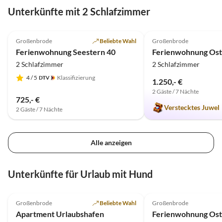
Unterkünfte mit 2 Schlafzimmer
4.8
(10)
Top-Inserat
4.8
(4)
Großenbrode
Beliebte Wahl
Großenbrode
Ferienwohnung Seestern 40
Ferienwohnung Ost
2 Schlafzimmer
2 Schlafzimmer
4
/ 5
Klassifizierung
1.250,- €
2 Gäste / 7 Nächte
725,- €
Verstecktes Juwel
2 Gäste / 7 Nächte
Alle anzeigen
Unterkünfte für Urlaub mit Hund
4.9
(9)
4.8
(4)
Großenbrode
Beliebte Wahl
Großenbrode
Apartment Urlaubshafen
Ferienwohnung Ost