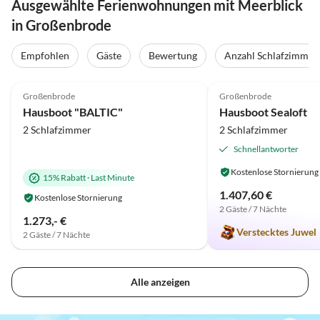
Ausgewählte Ferienwohnungen mit Meerblick
in Großenbrode
Empfohlen
Gäste
Bewertung
Anzahl Schlafzimmer
4.9
(26)
Top-Inserat
4.9
(18)
Großenbrode
Großenbrode
Hausboot "BALTIC"
Hausboot Sealoft
2 Schlafzimmer
2 Schlafzimmer
Schnellantworter
Kostenlose Stornierung
15% Rabatt
·
Last Minute
1.407,60 €
Kostenlose Stornierung
2 Gäste / 7 Nächte
1.273,- €
Verstecktes Juwel
2 Gäste / 7 Nächte
Alle anzeigen