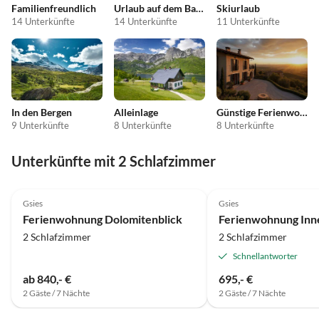
Familienfreundlich
Urlaub auf dem Bauernhof
Skiurlaub
14 Unterkünfte
14 Unterkünfte
11 Unterkünfte
In den Bergen
Alleinlage
Günstige Ferienwohnungen
9 Unterkünfte
8 Unterkünfte
8 Unterkünfte
Unterkünfte mit 2 Schlafzimmer
5.0
(12)
Top-Inserat
5.0
(4)
Gsies
Gsies
Ferienwohnung Dolomitenblick
Ferienwohnung Inn
2 Schlafzimmer
2 Schlafzimmer
Schnellantworter
ab 840,- €
695,- €
2 Gäste / 7 Nächte
2 Gäste / 7 Nächte