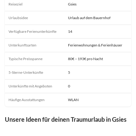
Reiseziel
Gsies
Urlaubsidee
Urlaub auf dem Bauernhof
Verfügbare Ferienunterkünfte
14
Unterkunftsarten
Ferienwohnungen & Ferienhäuser
Typische Preisspanne
80€ – 193€ pro Nacht
5-Sterne-Unterkünfte
5
Unterkünfte mit Angeboten
0
Häufige Ausstattungen
WLAN
Unsere Ideen für deinen Traumurlaub in Gsies