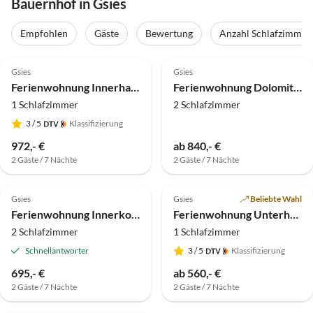
Bauernhof in Gsies
Empfohlen
Gäste
Bewertung
Anzahl Schlafzimmer
5.0
(14)
5.0
(12)
Top-Inserat
Gsies
Gsies
Ferienwohnung Innerharmerhof
Ferienwohnung Dolomitenblick
1 Schlafzimmer
2 Schlafzimmer
3
/ 5
Klassifizierung
972,- €
ab 840,- €
2 Gäste / 7 Nächte
2 Gäste / 7 Nächte
5.0
(4)
5.0
(2)
Gsies
Gsies
Beliebte Wahl
Ferienwohnung Innerkohlerhof
Ferienwohnung Unterhabererhof
2 Schlafzimmer
1 Schlafzimmer
Schnellantworter
3
/ 5
Klassifizierung
695,- €
ab 560,- €
2 Gäste / 7 Nächte
2 Gäste / 7 Nächte