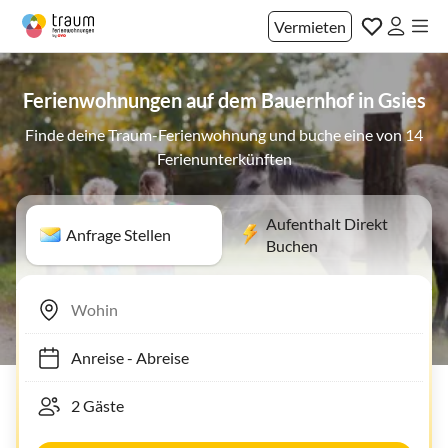
Vermieten
Ferienwohnungen auf dem Bauernhof in Gsies
Finde deine Traum-Ferienwohnung und buche eine von 14
Ferienunterkünften
Aufenthalt Direkt
Anfrage Stellen
Buchen
Anreise
-
Abreise