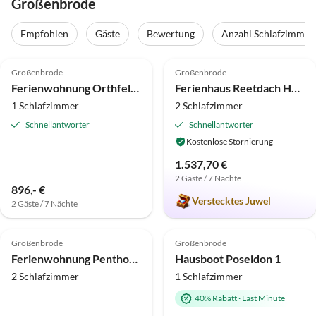
Großenbrode
Empfohlen
Gäste
Bewertung
Anzahl Schlafzimmer
4.8
(23)
Top-Inserat
4.9
(14)
Top-Inserat
Großenbrode
Großenbrode
Ferienwohnung Orthfeld 18
Ferienhaus Reetdach Haus Reetlofts
1 Schlafzimmer
2 Schlafzimmer
Schnellantworter
Schnellantworter
Kostenlose Stornierung
1.537,70 €
2 Gäste / 7 Nächte
896,- €
Verstecktes Juwel
2 Gäste / 7 Nächte
5.0
(7)
Top-Inserat
4.8
(6)
Top-Inserat
Großenbrode
Großenbrode
Ferienwohnung Penthouse "Ancora"
Hausboot Poseidon 1
2 Schlafzimmer
1 Schlafzimmer
40% Rabatt
·
Last Minute