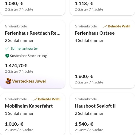
1.080,- €
1.113,- €
2 Gäste / 7 Nächte
2 Gäste / 7 Nächte
5.0
(5)
Top-Inserat
5.0
(1)
Top-Inserat
Großenbrode
Großenbrode
Beliebte Wahl
Ferienhaus Reetdach Reetloft 2
Ferienhaus Ostsee
2 Schlafzimmer
4 Schlafzimmer
Schnellantworter
Kostenlose Stornierung
1.474,70 €
2 Gäste / 7 Nächte
1.600,- €
Verstecktes Juwel
2 Gäste / 7 Nächte
5.0
(1)
Top-Inserat
Großenbrode
Beliebte Wahl
Großenbrode
Mobilheim Kaperfahrt
Hausboot Sealoft II
1 Schlafzimmer
2 Schlafzimmer
1.010,- €
1.540,- €
2 Gäste / 7 Nächte
2 Gäste / 7 Nächte