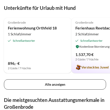
Unterkünfte für Urlaub mit Hund
4.8
(23)
Top-Inserat
4.9
(14)
Großenbrode
Großenbrode
Ferienwohnung Orthfeld 18
1 Schlafzimmer
2 Schlafzimmer
Schnellantworter
Schnellantworter
Kostenlose Stornierung
1.537,70 €
2 Gäste / 7 Nächte
896,- €
Verstecktes Juwel
2 Gäste / 7 Nächte
Alle anzeigen
Die meistgesuchten Ausstattungsmerkmale in
Großenbrode