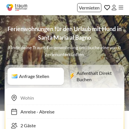
Vermieten
Ferienwohnungen für den Urlaub mit Hund in
Santa Maria al Bagno
Finde deine Traum-Ferienwohnung und buche eine von 0
Ferienunterkünften
Aufenthalt Direkt
Anfrage Stellen
Buchen
Anreise
-
Abreise