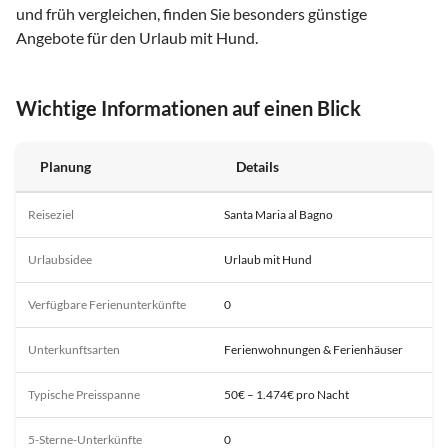
und früh vergleichen, finden Sie besonders günstige
Angebote für den Urlaub mit Hund.
Wichtige Informationen auf einen Blick
Planung
Details
Reiseziel
Santa Maria al Bagno
Urlaubsidee
Urlaub mit Hund
Verfügbare Ferienunterkünfte
0
Unterkunftsarten
Ferienwohnungen & Ferienhäuser
Typische Preisspanne
50€ – 1.474€ pro Nacht
5-Sterne-Unterkünfte
0