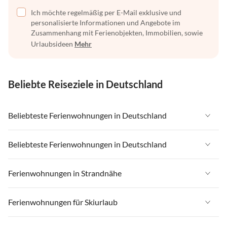
Ich möchte regelmäßig per E-Mail exklusive und
personalisierte Informationen und Angebote im
Zusammenhang mit Ferienobjekten, Immobilien, sowie
Urlaubsideen
Mehr
Beliebte Reiseziele in Deutschland
Beliebteste Ferienwohnungen in Deutschland
Ferienwohnungen in Deutschland
Beliebteste Ferienwohnungen in Deutschland
Ferienwohnungen in Ostsee
Ferienwohnungen in Deutschland
Ferienwohnungen in Strandnähe
Ferienwohnungen in Nordsee
Ferienwohnungen in Ostsee
Ferienwohnungen in Schleswig-Holstein
Ferienwohnungen in Strandnähe in Deutschland
Ferienwohnungen für Skiurlaub
Ferienwohnungen in Nordsee
Ferienwohnungen in Mecklenburg-Vorpommern
Ferienwohnungen in Strandnähe in Ostsee
Ferienwohnungen in Schleswig-Holstein