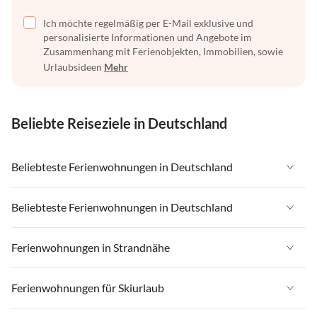
Ich möchte regelmäßig per E-Mail exklusive und
personalisierte Informationen und Angebote im
Zusammenhang mit Ferienobjekten, Immobilien, sowie
Urlaubsideen
Mehr
Beliebte Reiseziele in Deutschland
Beliebteste Ferienwohnungen in Deutschland
Ferienwohnungen in Deutschland
Beliebteste Ferienwohnungen in Deutschland
Ferienwohnungen in Ostsee
Ferienwohnungen in Deutschland
Ferienwohnungen in Strandnähe
Ferienwohnungen in Nordsee
Ferienwohnungen in Ostsee
Ferienwohnungen in Schleswig-Holstein
Ferienwohnungen in Strandnähe in Deutschland
Ferienwohnungen für Skiurlaub
Ferienwohnungen in Nordsee
Ferienwohnungen in Mecklenburg-Vorpommern
Ferienwohnungen in Strandnähe in Ostsee