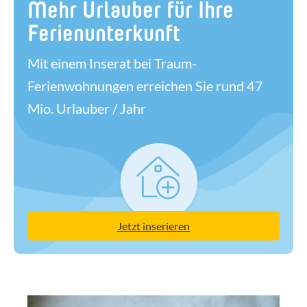
Mehr Urlauber für Ihre
Ferienunterkunft
Mit einem Inserat bei Traum-
Ferienwohnungen erreichen Sie rund 47
Mio. Urlauber / Jahr
Jetzt inserieren