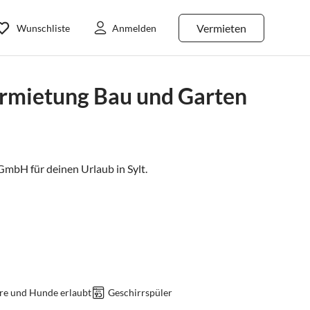
Vermieten
Wunschliste
Anmelden
ermietung Bau und Garten
GmbH für deinen Urlaub in
Sylt
.
re und Hunde erlaubt
Geschirrspüler