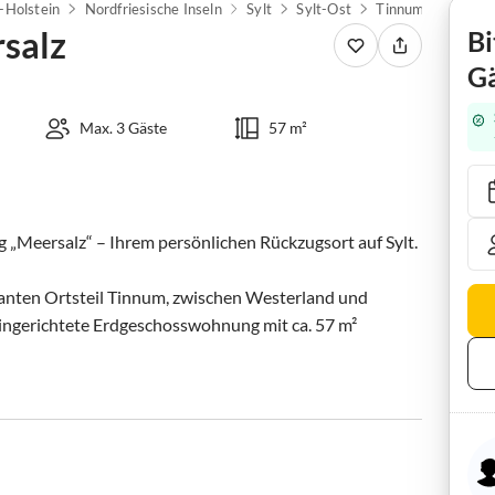
-Holstein
Nordfriesische Inseln
Sylt
Sylt-Ost
Tinnum
Ferien
salz
Bi
Gä
Max. 3 Gäste
57 m²
„Meersalz“ – Ihrem persönlichen Rückzugsort auf Sylt.

manten Ortsteil Tinnum, zwischen Westerland und 
ingerichtete Erdgeschosswohnung mit ca. 57 m² 