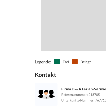
Legende
:
Frei
Belegt
Kontakt
Firma D & A Ferien-Vermi
Referenznummer
:
218705
Unterkunfts-Nummer
:
76771