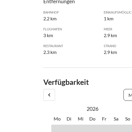
Entfernungen
BAHNHOF
EINKAUFSMÖGLIC
2.2 km
1 km
FLUGHAFEN
MEER
3 km
2.9 km
RESTAURANT
STRAND
2.3 km
2.9 km
Verfügbarkeit
M
2026
Mo
Di
Mi
Do
Fr
Sa
So