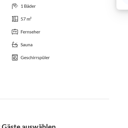
1 Bäder
57 m²
Fernseher
Sauna
Geschirrspüler
r Gäste auswählen