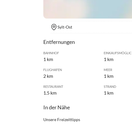
Sylt-Ost
Entfernungen
BAHNHOF
EINKAUFSMÖGLIC
1 km
1 km
FLUGHAFEN
MEER
2 km
1 km
RESTAURANT
STRAND
1.5 km
1 km
In der Nähe
Unsere Freizeittipps
•
Angeln
•
Baske