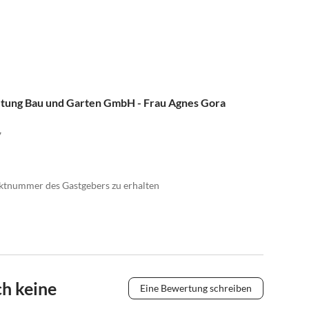
etung Bau und Garten GmbH - Frau Agnes Gora
7
taktnummer des Gastgebers zu erhalten
h keine
Eine Bewertung schreiben