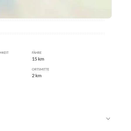
HKEIT
FÄHRE
15 km
ORTSMITTE
2 km
tball
•
Beachvolleyball