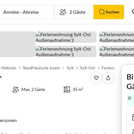
Anreise
-
Abreise
Suchen
-Holstein
Nordfriesische Inseln
Sylt
Sylt-Ost
Ferienwohnung M
r
Bi
Gä
Max. 2 Gäste
35 m²
ersonen
