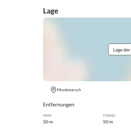
Lage
Lage der
Munkmarsch
Entfernungen
MEER
STRAND
50 m
50 m