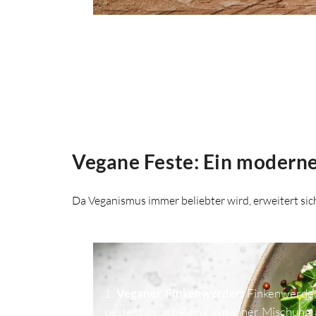
Vegane Feste: Ein moderne
Da Veganismus immer beliebter wird, erweitert sic
1.
Veganer Finkenwerder:
Finkenwerder,
besteht in der Regel aus einer Mischung 