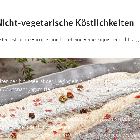
icht-vegetarische Köstlichkeiten
n Meeresfrüchte
Europas
und bietet eine Reihe exquisiter nicht-veg
itäten der Nordsee ist der Hering ein Muss für Liebhaber von M
n Grundnahrungsmittel in den Küstenstädten. Für ein authentis
schem Roggenbrot und Zwiebeln für den perfekten Snack am Me
gendes Gericht sind „Krabben“. Diese kleinen, süßen Krabben w
ch in Rührei oder frischen Salaten.
eure eigenen Krabben fangen oder dem Schälvorgang beiwohnen –