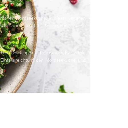
erlichen Nordseeküche. In dieser veganen
inkelwurst ersetzt. Das Ergebnis ist ein
 Nordseesuppe mit Kokosmilch, Kartoffeln
 Einfallsreichtum der Nordseeküche und