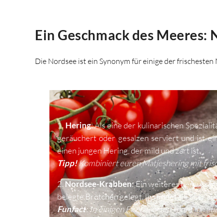
Ein Geschmack des Meeres: N
Die Nordsee ist ein Synonym für einige der frischeste
1.
Hering
: Als eine der kulinarischen Spezial
geräuchert oder gesalzen serviert und ist ei
einen jungen Hering, der mild und zart ist.
Tipp!
Kombiniert euren Matjeshering mit fri
2.
Nordsee-Krabben
: Ein weiteres herausra
belegte Brötchen gelegt. Ihr findet sie aber au
Funfact
: In einigen Fischerorten könnt ihr 