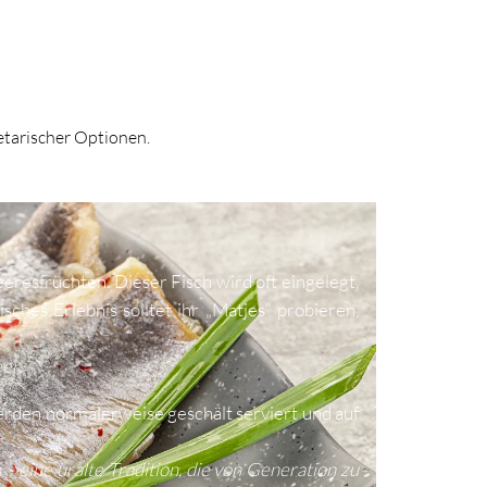
etarischer Optionen.
eeresfrüchten. Dieser Fisch wird oft eingelegt,
ches Erlebnis solltet ihr „Matjes“ probieren,
er.
erden normalerweise geschält serviert und auf
 eine uralte Tradition, die von Generation zu