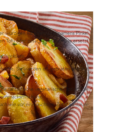
 einer würzigen Räucherwurst namens Pinkel
en Tofu oder zusätzliches Gemüse ersetzt
ordseeküste.
eküche. Sie werden oft gebraten und mit
ine fantastische vegetarische Option. Die
Geschmacksmischung.
ch wie vor eine wichtige Zutat für lokale