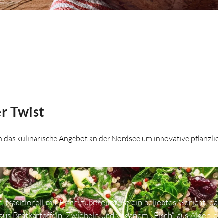
r Twist
h das kulinarische Angebot an der Nordsee um innovative pflanzlic
 traditionell mit Fisch zubereitet, ist ein beliebtes Gericht, 
aus Bratkartoffeln, Zwiebeln und veganem „Fisch“ aus Algen od