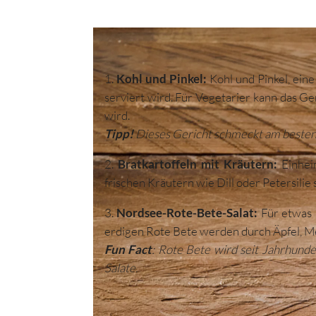
1.
Kohl und Pinkel:
Kohl und Pinkel, ein
serviert wird. Für Vegetarier kann das 
wird.
Tipp!
Dieses Gericht schmeckt am besten 
2.
Bratkartoffeln mit Kräutern:
Einhei
frischen Kräutern wie Dill oder Petersilie 
3.
Nordsee-Rote-Bete-Salat:
Für etwas 
erdigen Rote Bete werden durch Äpfel, M
Fun Fact
: Rote Bete wird seit Jahrhunde
Salate.