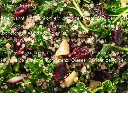
e Meeresfrüchte.
its erwähnt, ist Grünkohl ein wichtiger Bestandteil der wint
f mit geräuchertem Tofu kombiniert, der die traditionelle P
so reichhaltig und gemütlich ist.
nf hinzu, um den rauchigen Geschmack zu verstärken.
cremigen Meeresfrüchtesuppen vermisst, findet in der veganen
 und eine ähnliche Konsistenz. Dieses Gericht zeigt den
.