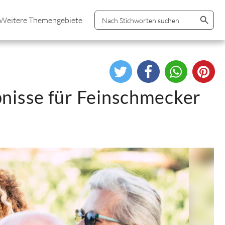
Search Button
Search
Weitere Themengebiete
for:
bnisse für Feinschmecker