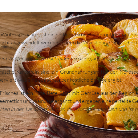
e
Winterspezialität
, ist ein deftiger Grünkohleintopf, der mit
Gericht abgewandelt werden, indem die Wurst durch geräuchert
im Winter, vor allem nach einem Spaziergang an der kühlen N
mische Kartoffeln sind ein Grundnahrungsmittel der Nordse
serviert, was eine einfache, aber köstliche Beilage ergibt.
Frisches ist ein Rote-Bete-Salat mit Gemüse aus der Region e
eerrettich und Walnüsse ergänzt und ergeben eine perfekte 
rten in der Landwirtschaft an der Nordsee angebaut und ist na