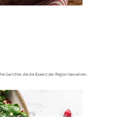
he Gerichte, die die Essenz der Region bewahren.
das für Veganer neu interpretiert wurde. Es
er Tofu und bietet den gleichen salzigen,