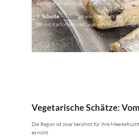
Generation weitergegeben wird.
3.
Scholle
:
Scholle
ist ein Plattfisch, der für
oft mit Kartoffeln und Salat serviert und unte
Vegetarische Schätze: Vom
Die Region ist zwar berühmt für ihre Meeresfrücht
es nicht.