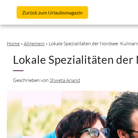
Skip to content
Zurück
zum Urlaubsmagazin
Home
»
Allgemein
»
Lokale Spezialitäten der Nordsee: Kulinar
Lokale Spezialitäten der
Geschrieben von
Shweta Anand