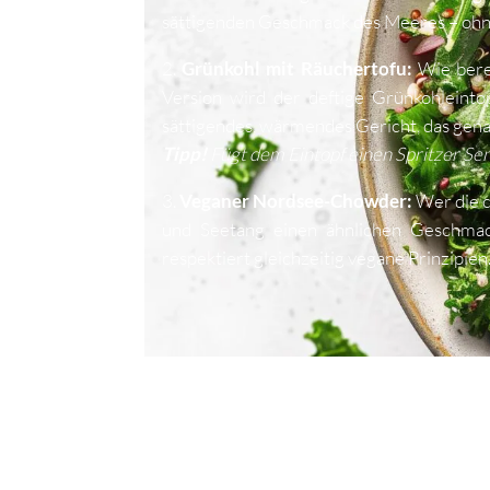
sättigenden Geschmack des Meeres – ohn
2.
Grünkohl mit Räuchertofu:
Wie bere
Version wird der deftige Grünkohleintop
sättigendes, wärmendes Gericht, das genau
Tipp!
Fügt dem Eintopf einen Spritzer Se
3.
Veganer Nordsee-Chowder:
Wer die 
und Seetang einen ähnlichen Geschmack
respektiert gleichzeitig vegane Prinzipien