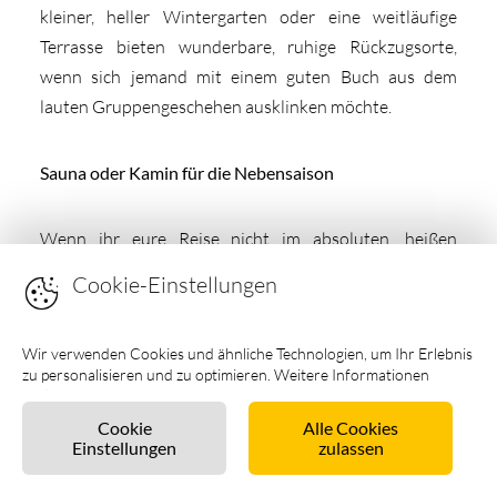
kleiner, heller Wintergarten oder eine weitläufige
Terrasse bieten wunderbare, ruhige Rückzugsorte,
wenn sich jemand mit einem guten Buch aus dem
lauten Gruppengeschehen ausklinken möchte.
Sauna oder Kamin für die Nebensaison
Wenn ihr eure Reise nicht im absoluten, heißen
Hochsommer, sondern im kühleren Frühling,
Cookie-Einstellungen
stürmischen Herbst oder eiskalten Winter plant,
solltet ihr großen Wert auf wärmende Wellness-
Wir verwenden Cookies und ähnliche Technologien, um Ihr Erlebnis
Elemente legen. Nach einem langen, windigen
zu personalisieren und zu optimieren. Weitere Informationen
Spaziergang am grauen, aufgewühlten Meer gibt es
finden Sie in unseren
Datenschutzhinweisen
.
absolut nichts Schöneres, als sich gemeinsam vor
Cookie
Alle Cookies
Einstellungen
zulassen
einem knisternden, echten Kaminfeuer aufzuwärmen
oder in der hauseigenen Sauna die Seele einfach