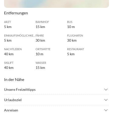
Entfernungen
ARZT
BAHNHOF
BUS
5 km
15 km
10 m
EINKAUFSMÖGLICHKEIT
FÄHRE
FLUGHAFEN
5 km
30 km
30 km
NACHTLEBEN
ORTSMITTE
RESTAURANT
40 km
10 m
5 km
SKILIFT
WASSER
40 km
15 km
In der Nähe
Unsere Freizeittipps
•
Drachenfliegen
•
Geocaching
Urlaubsziel
•
Hallenbad
•
Joggen
Die Ferienwohnung befindet sich in 55494 Benzweiler und ist 5 km
•
Klettern
•
Minigolf
Anreisen