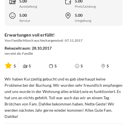
5.00
5.00
Ausstattung
Preis/Leistung
5.00
5.00
Service
Umgebung
Erwartungen voll erfüllt!
Von Familie Münch aus Neckargemünd · 07.11.2017
Reisezeitraum: 28.10.2017
verreist als: Familie
5
5
5
5
5
Wir haben Kurzzeitig gebucht und es gab überhaupt keine
Probleme bei der Buchung. Wir wurden sehr freundlich empfangen
und uns wurde in der Wohnung alles erklärt,wie es funktioniert. Es
hat uns an nichts gefehlt. Toll war auch das wir an einem Tag
Brötchen von Fam. Dahlke bekommen haben. Nette Geste! Wir
werden nächstes Jahr gerne wieder kommen! Alles Gute Fam.
Dahlke!