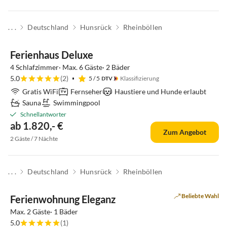
. . .
Deutschland
Hunsrück
Rheinböllen
Top-Inserat
Ferienhaus Deluxe
4 Schlafzimmer· Max. 6 Gäste· 2 Bäder
5.0
(2)
5
/ 5
Klassifizierung
Gratis WiFi
Fernseher
Haustiere und Hunde erlaubt
Sauna
Swimmingpool
Schnellantworter
ab 1.820,- €
Zum Angebot
2 Gäste / 7 Nächte
. . .
Deutschland
Hunsrück
Rheinböllen
Top-Inserat
Beliebte Wahl
Ferienwohnung Eleganz
Max. 2 Gäste· 1 Bäder
5.0
(1)