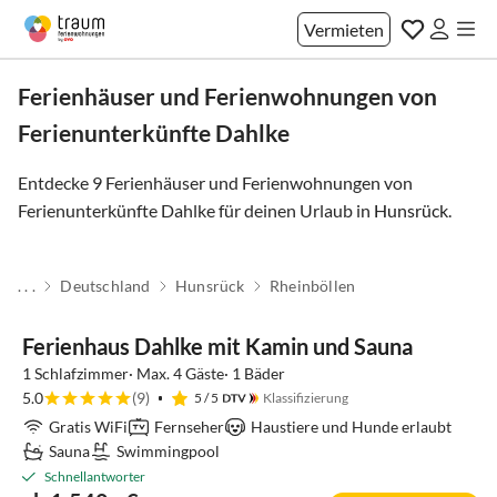
Vermieten
Ferienhäuser und Ferienwohnungen von
Ferienunterkünfte Dahlke
Entdecke 9 Ferienhäuser und Ferienwohnungen von
Ferienunterkünfte Dahlke für deinen Urlaub in
Hunsrück
.
. . .
Deutschland
Hunsrück
Rheinböllen
Top-Inserat
Ferienhaus Dahlke mit Kamin und Sauna
1 Schlafzimmer· Max. 4 Gäste· 1 Bäder
5.0
(9)
5
/ 5
Klassifizierung
Gratis WiFi
Fernseher
Haustiere und Hunde erlaubt
Sauna
Swimmingpool
Schnellantworter