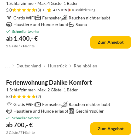
1 Schlafzimmer· Max. 4 Gäste· 1 Bäder
5.0
(3)
4
/ 5
Klassifizierung
Gratis WiFi
Fernseher
Rauchen nicht erlaubt
Haustiere und Hunde erlaubt
Sauna
Schnellantworter
ab 1.400,- €
Zum Angebot
2 Gäste / 7 Nächte
. . .
Deutschland
Hunsrück
Rheinböllen
Top-Inserat
Ferienwohnung Dahlke Komfort
1 Schlafzimmer· Max. 2 Gäste· 1 Bäder
5.0
(2)
Gratis WiFi
Fernseher
Rauchen nicht erlaubt
Haustiere und Hunde erlaubt
Geschirrspüler
Schnellantworter
ab 700,- €
Zum Angebot
2 Gäste / 7 Nächte