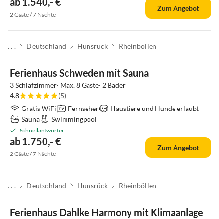
ab 1.540,- €
Zum Angebot
2 Gäste / 7 Nächte
. . .
Deutschland
Hunsrück
Rheinböllen
Top-Inserat
Ferienhaus Schweden mit Sauna
3 Schlafzimmer· Max. 8 Gäste· 2 Bäder
4.8
(5)
Gratis WiFi
Fernseher
Haustiere und Hunde erlaubt
Sauna
Swimmingpool
Schnellantworter
ab 1.750,- €
Zum Angebot
2 Gäste / 7 Nächte
. . .
Deutschland
Hunsrück
Rheinböllen
Top-Inserat
Ferienhaus Dahlke Harmony mit Klimaanlage