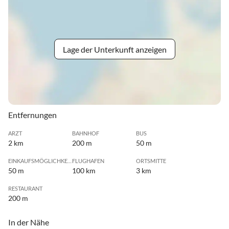
Lage der Unterkunft anzeigen
Entfernungen
ARZT
BAHNHOF
BUS
2 km
200 m
50 m
EINKAUFSMÖGLICHKEIT
FLUGHAFEN
ORTSMITTE
50 m
100 km
3 km
RESTAURANT
200 m
In der Nähe