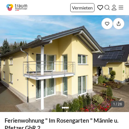
Vermieten
1 / 26
Ferienwohnung " Im Rosengarten " Männle u.
Pfetzer GbR 2