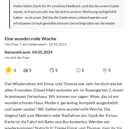
Vielen lieben Dank für Ihr positives Feedback ,und das Sie unsere Gäste
waren, es freut uns sehr das Sie sich in unserer Wohnung wohlgefühlt
haben - es ist unser Ziel das die Gäste einen unbeschwerten und
erholsamen Urlaub genießen können Gerne begrüßen wir Sie wieder
Eine wundervolle Woche
Von Paar T. aus Nederweert · 12.05.2024
Reisezeitraum: 04.05.2024
verreist als: Paar
5
5
5
5
5
Das Wiedersehen mit Elmar und Thomas war sehr herzlich wie bei
alten Freunden. Dieses Mahl wohnten wir im Rosengarten 2, einem
brandneuen Ferienhaus. Wir können nur sagen: Wow, das ist ein
wunderschönes Haus. Modern, geräumig, komplett ausgestattet
und super sauber! Wir hatten eine wundervolle Woche. Die
Gegend lädt zum Wandern oder Radfahren ein. Dank der Konus-
Karte ist die Fahrt mit Bahn und Bus kostenlos. Werden wir
wiederkommen? Natürlich! Danke Elmar und Thomas, dass ihr für