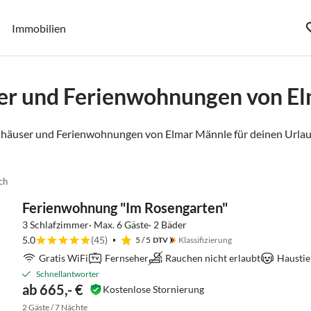
Immobilien
er und Ferienwohnungen von E
nhäuser und Ferienwohnungen von Elmar Männle für deinen Urlau
ch
Ferienwohnung "Im Rosengarten"
3 Schlafzimmer· Max. 6 Gäste· 2 Bäder
5.0
(45)
5
/ 5
Klassifizierung
Gratis WiFi
Fernseher
Rauchen nicht erlaubt
Haustie
Schnellantworter
ab 665,- €
Kostenlose Stornierung
2 Gäste / 7 Nächte