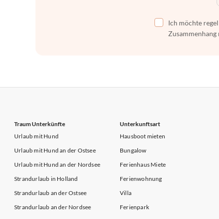
Ich möchte regel
Zusammenhang mi
Traum Unterkünfte
Unterkunftsart
Urlaub mit Hund
Hausboot mieten
Urlaub mit Hund an der Ostsee
Bungalow
Urlaub mit Hund an der Nordsee
Ferienhaus Miete
Strandurlaub in Holland
Ferienwohnung
Strandurlaub an der Ostsee
Villa
Strandurlaub an der Nordsee
Ferienpark