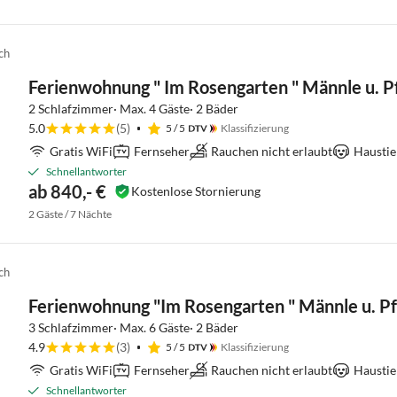
ch
Ferienwohnung " Im Rosengarten " Männle u. P
2 Schlafzimmer· Max. 4 Gäste· 2 Bäder
5.0
(5)
5
/ 5
Klassifizierung
Gratis WiFi
Fernseher
Rauchen nicht erlaubt
Haustie
Schnellantworter
ab 840,- €
Kostenlose Stornierung
2 Gäste / 7 Nächte
ch
Ferienwohnung "Im Rosengarten " Männle u. P
3 Schlafzimmer· Max. 6 Gäste· 2 Bäder
4.9
(3)
5
/ 5
Klassifizierung
Gratis WiFi
Fernseher
Rauchen nicht erlaubt
Haustie
Schnellantworter