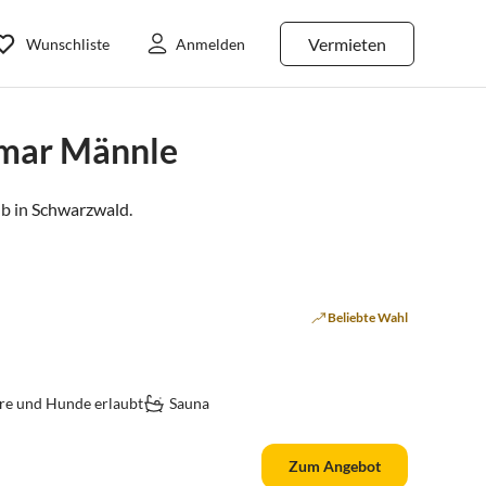
Vermieten
Wunschliste
Anmelden
lmar Männle
b in
Schwarzwald
.
Beliebte Wahl
re und Hunde erlaubt
Sauna
Zum Angebot