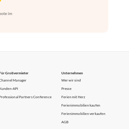
bote im
Für Großvermieter
Unternehmen
Channel Manager
Wer wir sind
Kunden-API
Presse
Professional Partners Conference
Ferien mit Herz
Ferienimmobilien kaufen
Ferienimmobilien verkaufen
AGB