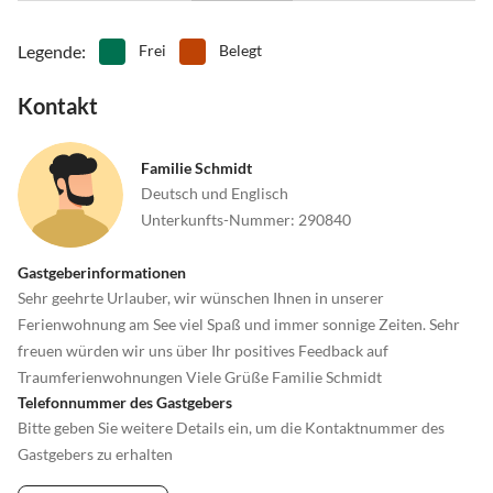
Further Felsengänge,
Wandern am Großen Arber, Sommer Rodelbahn Hohen Bogen,
Legende
:
Frei
Belegt
Casino Bad Kötzting,,Minigolf
Shopping und Ausflüge in die Tschechische Republik ca. 20 min. bis
Kontakt
Grenze
Reiterhof Mühlbauer gleich oberhalb von Feriendorf,
Familie Schmidt
Angeln neben dem Feriendorf und im Weißen Regen
Deutsch und Englisch
Furtner Felsengänge und Drachenspiele , Bodenmais Glasdorf
Unterkunfts-Nummer
:
290840
Hohen Bogen Krad fahren , Sommerrodelbahn , Abfahrtski fahren ,
Rodeln, Kleiner Arbersee Ausflüge
Gastgeberinformationen
Sehr geehrte Urlauber, wir wünschen Ihnen in unserer
Ferienwohnung am See viel Spaß und immer sonnige Zeiten. Sehr
freuen würden wir uns über Ihr positives Feedback auf
Traumferienwohnungen Viele Grüße Familie Schmidt
Telefonnummer des Gastgebers
Bitte geben Sie weitere Details ein, um die Kontaktnummer des
Gastgebers zu erhalten