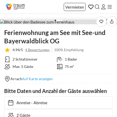
Vermieten
1 / 44
Ferienwohnung am See mit See-und
Bayerwaldblick OG
4.94/5
4 Bewertungen
100% Empfehlung
2 Schlafzimmer
1 Bäder
Max. 5 Gäste
75 m²
Arrach
Auf Karte anzeigen
Bitte Daten und Anzahl der Gäste auswählen
Anreise
-
Abreise