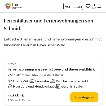
Vermieten
Ferienhäuser und Ferienwohnungen von
Schmidt
Entdecke 3 Ferienhäuser und Ferienwohnungen von Schmidt
für deinen Urlaub in
Bayerischer Wald
.
4.9
(4)
Top-Inserat
Arrach
Ferienwohnung am See mit See-und Bayerwaldblick OG
2 Schlafzimmer· Max. 5 Gäste· 1 Bäder
Gratis WiFi
Fernseher
Rauchen nicht erlaubt
Haustiere und Hunde erlaubt
Geschirrspüler
ab 665,- €
Zum Angebot
2 Gäste / 7 Nächte
Top-Inserat