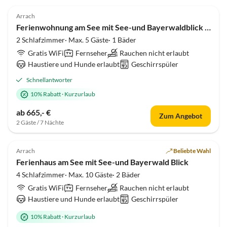
4.8
(3)
Arrach
Ferienwohnung am See mit See-und Bayerwaldblick EG
2 Schlafzimmer· Max. 5 Gäste· 1 Bäder
Gratis WiFi
Fernseher
Rauchen nicht erlaubt
Haustiere und Hunde erlaubt
Geschirrspüler
Schnellantworter
10% Rabatt
·
Kurzurlaub
ab 665,- €
Zum Angebot
2 Gäste / 7 Nächte
5.0
(1)
Top-Inserat
Arrach
Beliebte Wahl
Ferienhaus am See mit See-und Bayerwald Blick
4 Schlafzimmer· Max. 10 Gäste· 2 Bäder
Gratis WiFi
Fernseher
Rauchen nicht erlaubt
Haustiere und Hunde erlaubt
Geschirrspüler
10% Rabatt
·
Kurzurlaub