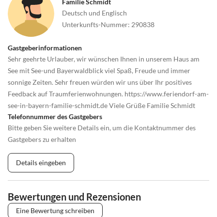
Familie Schmidt
Angeln neben dem Feriendorf und im Weißen Regen
Deutsch und Englisch
Furtner Felsengänge und Drachenspiele , Bodenmais Glasdorf
Unterkunfts-Nummer
:
290838
Hohen Bogen Krad fahren , Sommerrodelbahn , Abfahrtski fahren ,
Rodeln, Kleiner Arbersee Ausflüge
Gastgeberinformationen
Sehr geehrte Urlauber, wir wünschen Ihnen in unserem Haus am
See mit See-und Bayerwaldblick viel Spaß, Freude und immer
sonnige Zeiten. Sehr freuen würden wir uns über Ihr positives
Feedback auf Traumferienwohnungen. https://www.feriendorf-am-
see-in-bayern-familie-schmidt.de Viele Grüße Familie Schmidt
Telefonnummer des Gastgebers
Bitte geben Sie weitere Details ein, um die Kontaktnummer des
Gastgebers zu erhalten
Details eingeben
Bewertungen und Rezensionen
Eine Bewertung schreiben