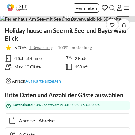
Vermieten
1 / 45
Holiday house am See mit See-und Bayerwald
Blick
5.00/5
1 Bewertung
100% Empfehlung
4 Schlafzimmer
2 Bäder
Max. 10 Gäste
150 m²
Arrach
Auf Karte anzeigen
Bitte Daten und Anzahl der Gäste auswählen
Last Minute:
10% Rabatt vom 22.08.2026 - 29.08.2026
Anreise
-
Abreise