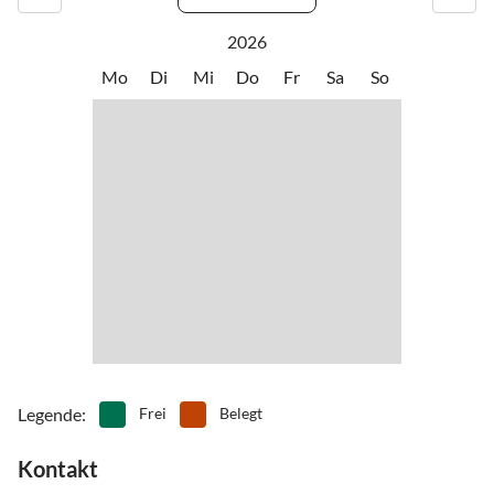
•
Vögel beobachten
•
Wandern
•
Wasserski
•
Wassersport
2026
Der Ort Gollendorf befindet sich zwischen Lemkenhafen und Orth,
•
Windsurfen
Mo
Di
Mi
Do
Fr
Sa
So
diese nachbarorte sind auch leicht mit dem Fahrrad erreichbar. In
Lemkenhafen finden Sie gemütliche Restaurants und Cafés.
Außerdem befinden sich am Yachthafen im Hafenmeisterhaus ein
kleiner „Tante-Emma-Laden“, ein Bootsverleih, eine Surfschule und
das Mühlenmuseum.
Einkaufsmöglichkeiten finden Sie im drei Kilometer entfernten
Petersdorf.
Legende
:
Frei
Belegt
Kontakt