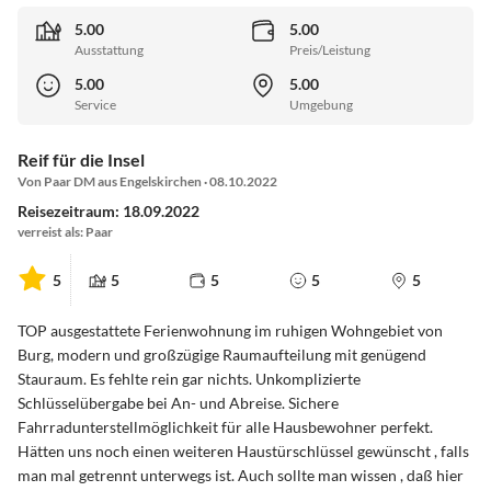
5.00
5.00
Ausstattung
Preis/Leistung
5.00
5.00
Service
Umgebung
Reif für die Insel
Von Paar DM aus Engelskirchen · 08.10.2022
Reisezeitraum: 18.09.2022
verreist als: Paar
5
5
5
5
5
TOP ausgestattete Ferienwohnung im ruhigen Wohngebiet von
Burg, modern und großzügige Raumaufteilung mit genügend
Stauraum. Es fehlte rein gar nichts. Unkomplizierte
Schlüsselübergabe bei An- und Abreise. Sichere
Fahrradunterstellmöglichkeit für alle Hausbewohner perfekt.
Hätten uns noch einen weiteren Haustürschlüssel gewünscht , falls
man mal getrennt unterwegs ist. Auch sollte man wissen , daß hier