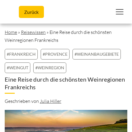
Skip to content
Zurück
Home
»
Reisewissen
»
Eine Reise durch die schönsten
Weinregionen Frankreichs
#FRANKREICH
#PROVENCE
#WEINANBAUGEBIETE
#WEINGUT
#WEINREGION
Eine Reise durch die schönsten Weinregionen
Frankreichs
Geschrieben von
Julia Hiller