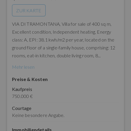
ZUR KARTE
VIA DI TRAMONTANA, Villa for sale of 400 sq m,
Excellent condition, Independent heating, Energy
class: A, EPI: 38.1 kwh/m2 per year, located on the
ground floor of a single-family house, comprising: 12
rooms, eat-in kitchen, double living room, 8...
Mehr lesen
Preise & Kosten
Kaufpreis
750.000 €
Courtage
Keine besondere Angabe.
Immobiliendetails