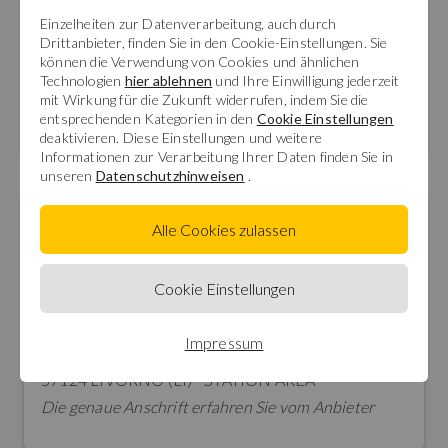
Einzelheiten zur Datenverarbeitung, auch durch
Garage/Stellplatz
Drittanbieter, finden Sie in den Cookie-Einstellungen. Sie
Garage
können die Verwendung von Cookies und ähnlichen
Technologien
hier ablehnen
und Ihre Einwilligung jederzeit
mit Wirkung für die Zukunft widerrufen, indem Sie die
Anzahl Garage/Stellplatz
entsprechenden Kategorien in den
Cookie Einstellungen
1
deaktivieren. Diese Einstellungen und weitere
Informationen zur Verarbeitung Ihrer Daten finden Sie in
unseren
Datenschutzhinweisen
.
Standort & Lage
Alle Cookies zulassen
The villa's strategic location combines the serenity of
a country residence with proximity to all city
Cookie Einstellungen
amenities, making it ideal both as a primary
residence and as a holiday home.
Impressum
57124 LIVORNO (LI) - STATION AREA
Die genaue Anschrift erfahren Sie vom Anbieter