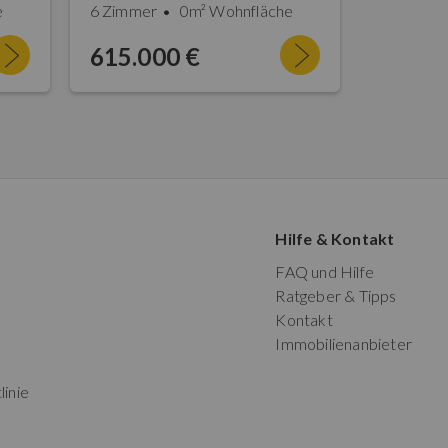
e
6 Zimmer
0m² Wohnfläche
12 Zimme
615.000 €
750.0
Hilfe & Kontakt
FAQ und Hilfe
Ratgeber & Tipps
Kontakt
Immobilienanbieter
linie