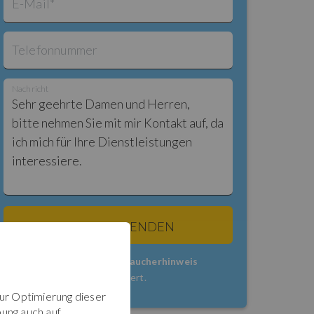
E-Mail*
Telefonnummer
Nachricht
AGB
,
Datenschutz
&
Verbraucherhinweis
wurden gelesen und akzeptiert.
zur Optimierung dieser
ung auch auf