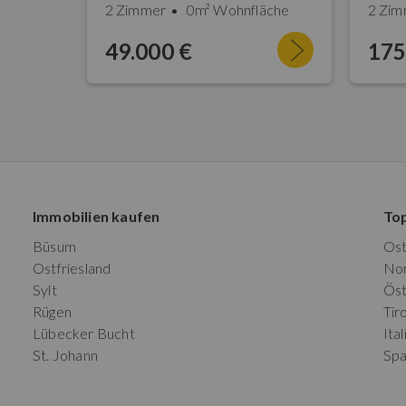
2 Zimmer
0m² Wohnfläche
2 Zim
49.000 €
175
Immobilien kaufen
To
Büsum
Os
Ostfriesland
No
Sylt
Öst
Rügen
Tiro
Lübecker Bucht
Ital
St. Johann
Spa