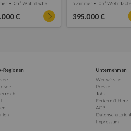
mer
0m² Wohnfläche
5 Zimmer
0m² Wohnfläch
.000 €
395.000 €
p-Regionen
Unternehmen
tsee
Wer wir sind
rdsee
Presse
erreich
Jobs
l
Ferien mit Herz
ien
AGB
nien
Datenschutzricht
Impressum