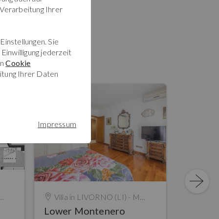
 Verarbeitung Ihrer
Einstellungen. Sie
Einwilligung jederzeit
en
Cookie
itung Ihrer Daten
Impressum
Villa in
LIVORNO (LI) - MONTENERO BASSO AREA
Villa in
Lower Montenero