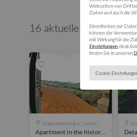
Webseiten von Dritten.
Daten und auch die We
16 aktuelle Immobilien
Einzelheiten zur Daten
können die Verwendun
mit Wirkung für die Z
Einstellungen
deaktivi
finden Sie in unseren
D
Cookie Einstellunge
Etagenwohnung in
Canneto Di Monteverdi
Et
Apartment in the historic center