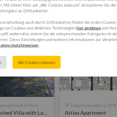
 Mit einem Klick auf „Alle Cookies zulassen“ akzeptieren Sie die
itergabe an Drittanbieter.
verarbeitung, auch durch Drittanbieter, finden Sie in den Cookie-
g von Cookies und ähnlichen Technologien
hier ablehnen
und Ihre 
ukunft widerrufen, indem Sie die entsprechenden Kategorien in d
eren. Diese Einstellungen und weitere Informationen zur Verarbe
atenschutzhinweisen
.
n
Alle Cookies zulassen
agenwohnung in
Pieve Di Santa Luce
Etagenwohnung in
LIVORNO (LI) - CENTRAL AREA
Detached Villa with Large Garden – Your Retreat Between the Sea and the Hills
Attias Apartment