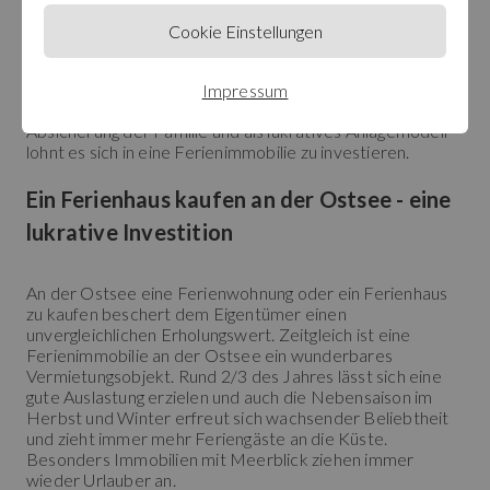
Bungalow mit Meerblick ist für den Ostseeliebhaber bei
den derzeit sicheren Renditen und niedrigen Zinsen ein
Cookie Einstellungen
Traum. Eine eigene Ferienimmobilie am Ostseestrand
muss kein Traum bleiben. Die Zinspolitik spricht dafür,
dass aktuell die beste Zeit ist, um sich eine
Impressum
Ferienimmobilie zu kaufen. Für die Altersvorsorge, die
Absicherung der Familie und als lukratives Anlagemodell
lohnt es sich in eine Ferienimmobilie zu investieren.
Ein Ferienhaus kaufen an der Ostsee - eine
lukrative Investition
An der Ostsee eine Ferienwohnung oder ein Ferienhaus
zu kaufen beschert dem Eigentümer einen
unvergleichlichen Erholungswert. Zeitgleich ist eine
Ferienimmobilie an der Ostsee ein wunderbares
Vermietungsobjekt. Rund 2/3 des Jahres lässt sich eine
gute Auslastung erzielen und auch die Nebensaison im
Herbst und Winter erfreut sich wachsender Beliebtheit
und zieht immer mehr Feriengäste an die Küste.
Besonders Immobilien mit Meerblick ziehen immer
wieder Urlauber an.