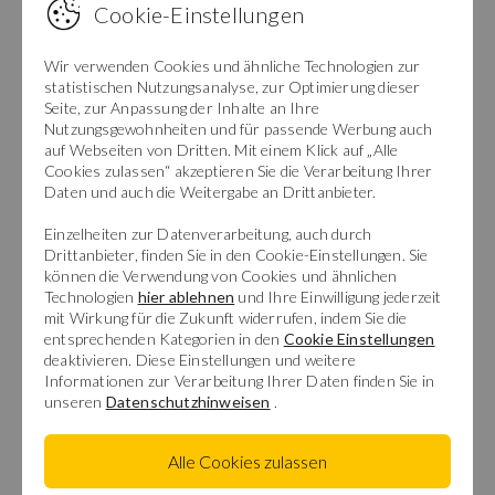
Feriengäste. Eine Ferienwohnung kaufen, um sie
Cookie-Einstellungen
zeitweise an Ostseeurlauber zu vermieten, ist ein
lukratives Geschäft. Ein Ferienhaus kaufen an der Ostsee
und als Kapitalanlage für das Alter zu nutzen, ist eine
Wir verwenden Cookies und ähnliche Technologien zur
rentable Investition.
statistischen Nutzungsanalyse, zur Optimierung dieser
Seite, zur Anpassung der Inhalte an Ihre
Nutzungsgewohnheiten und für passende Werbung auch
Die Ostsee - abwechslungsreiche Badeorte
auf Webseiten von Dritten. Mit einem Klick auf „Alle
mit kulturellen Attraktionen
Cookies zulassen“ akzeptieren Sie die Verarbeitung Ihrer
Daten und auch die Weitergabe an Drittanbieter.
Die Ostseeküste in den Bundesländern
Schleswig-
Einzelheiten zur Datenverarbeitung, auch durch
Holstein
und
Mecklenburg-Vorpommern
ist bei
Drittanbieter, finden Sie in den Cookie-Einstellungen. Sie
Urlaubern sehr beliebt. Die frische Brise bei
können die Verwendung von Cookies und ähnlichen
kilometerlangen naturbelassenen Spaziergängen an der
Technologien
hier ablehnen
und Ihre Einwilligung jederzeit
Kieler Bucht
und den benachbarten Erholungsgebieten
mit Wirkung für die Zukunft widerrufen, indem Sie die
zu genießen, bedeutet pure Erholung, die Seele baumeln
entsprechenden Kategorien in den
Cookie Einstellungen
lassen und kräftig Auftanken für den Alltag. Inseln wie
deaktivieren. Diese Einstellungen und weitere
Usedom
,
Fehmarn
und Hiddensee sind beliebte
Informationen zur Verarbeitung Ihrer Daten finden Sie in
Ausflugsziele. Eine Besichtigung der Gorch Forck und dem
unseren
Datenschutzhinweisen
.
größten Aquarium Deutschlands auf Fehmarn
versprechen beeindruckende Stunden.
Alle Cookies zulassen
Ein Ferienhaus kaufen in Strandnähe oder sogar ein