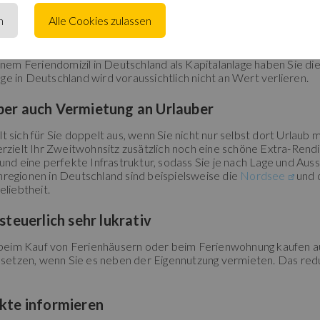
n
Alle Cookies zulassen
eiden Sie sich doch gerade jetzt in der besten Zeit für Immobilie
 sich entscheiden eine Ferienwohnung zu kaufen, können Sie völl
ermietung an Feriengäste über das Jahr erhebliche Mieteinnahme
einem Feriendomizil in Deutschland als Kapitalanlage haben Sie d
ge in Deutschland wird voraussichtlich nicht an Wert verlieren.
ber auch Vermietung an Urlauber
 sich für Sie doppelt aus, wenn Sie nicht nur selbst dort Urlaub 
rzielt Ihr Zweitwohnsitz zusätzlich noch eine schöne Extra-Rendite
 und eine perfekte Infrastruktur, sodass Sie je nach Lage und Au
nregionen in Deutschland sind beispielsweise die
Nordsee
und 
eliebtheit.
steuerlich sehr lukrativ
eim Kauf von Ferienhäusern oder beim Ferienwohnung kaufen auch
etzen, wenn Sie es neben der Eigennutzung vermieten. Das reduz
ekte informieren