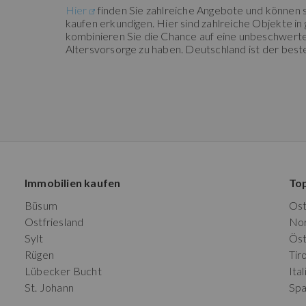
Hier
finden Sie zahlreiche Angebote und können 
kaufen erkundigen. Hier sind zahlreiche Objekte in 
kombinieren Sie die Chance auf eine unbeschwerte 
Altersvorsorge zu haben. Deutschland ist der beste
Immobilien kaufen
To
Büsum
Os
Ostfriesland
No
Sylt
Öst
Rügen
Tiro
Lübecker Bucht
Ital
St. Johann
Spa