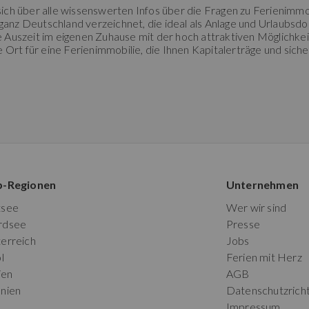
sich über alle wissenswerten Infos über die Fragen zu Ferienimm
ganz Deutschland verzeichnet, die ideal als Anlage und Urlaubsdom
Auszeit im eigenen Zuhause mit der hoch attraktiven Möglichkei
 Ort für eine Ferienimmobilie, die Ihnen Kapitalerträge und sich
p-Regionen
Unternehmen
tsee
Wer wir sind
rdsee
Presse
erreich
Jobs
l
Ferien mit Herz
ien
AGB
nien
Datenschutzricht
Impressum