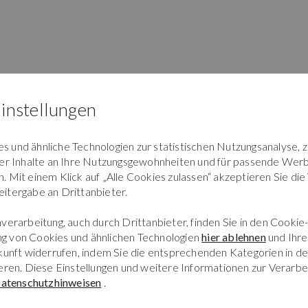
instellungen
 und ähnliche Technologien zur statistischen Nutzungsanalyse, 
der Inhalte an Ihre Nutzungsgewohnheiten und für passende Werb
 Mit einem Klick auf „Alle Cookies zulassen“ akzeptieren Sie die
itergabe an Drittanbieter.
verarbeitung, auch durch Drittanbieter, finden Sie in den Cookie-
g von Cookies und ähnlichen Technologien
hier ablehnen
und Ihre 
ukunft widerrufen, indem Sie die entsprechenden Kategorien in d
ilie in Deutschland - Wochen
eren. Diese Einstellungen und weitere Informationen zur Verarbe
atenschutzhinweisen
.