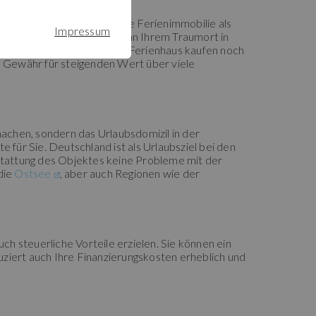
n als Kapitalanlage für eine Ferienimmobilie als
Impressum
ig unabhängig und flexibel an Ihrem Traumort in
n erwirtschaften, die das Ferienhaus kaufen noch
ie Gewähr für steigenden Wert über viele
machen, sondern das Urlaubsdomizil in der
 für Sie. Deutschland ist als Urlaubsziel bei den
sstattung des Objektes keine Probleme mit der
die
Ostsee
, aber auch Regionen wie der
 steuerliche Vorteile erzielen. Sie können ein
iert auch Ihre Finanzierungskosten erheblich und