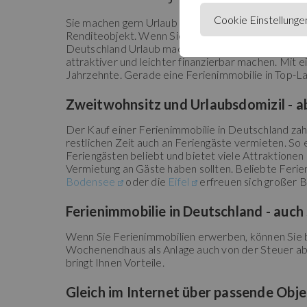
Cookie Einstellunge
Sie machen gern Urlaub in Deutschland? Dann entsch
Renditeobjekt. Wenn Sie ein Ferienhaus kaufen oder
Deutschland Urlaub machen und zusätzlich durch V
attraktiver und leichter finanzierbar machen. Mit 
Jahrzehnte. Gerade eine Ferienimmobilie in Top-La
Zweitwohnsitz und Urlaubsdomizil - a
Der Kauf einer Ferienimmobilie in Deutschland zahlt
restlichen Zeit auch an Feriengäste vermieten. So e
Feriengästen beliebt und bietet viele Attraktionen
Vermietung an Gäste haben sollten. Beliebte Ferie
Bodensee
oder die
Eifel
erfreuen sich großer B
Ferienimmobilie in Deutschland - auch 
Wenn Sie Ferienimmobilien erwerben, können Sie b
Wochenendhaus als Anlage auch von der Steuer abs
bringt Ihnen Vorteile.
Gleich im Internet über passende Obj