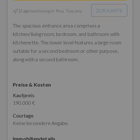
ZUR KARTE
Etagenwohnung in
Pisa, Tuscany
The spacious entrance area comprises a
kitchen/living room, bedroom, and bathroom with
kitchenette. The lower level features a large room
suitable for a second bedroom or other purpose,
along with a second bathroom.
Preise & Kosten
Kaufpreis
190.000 €
Courtage
Keine besondere Angabe.
Immobiliendetails