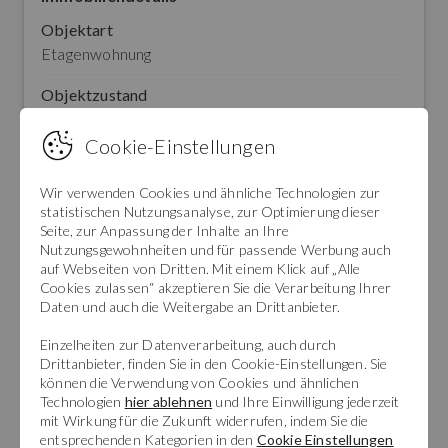
Objektart
Etagenwohnung
Objektzustand
Neuwertig
Cookie-Einstellungen
Nutzungsart
Wohnen
Wir verwenden Cookies und ähnliche Technologien zur
statistischen Nutzungsanalyse, zur Optimierung dieser
Hauptobjektart
Seite, zur Anpassung der Inhalte an Ihre
Wohnung
Nutzungsgewohnheiten und für passende Werbung auch
auf Webseiten von Dritten. Mit einem Klick auf „Alle
Cookies zulassen“ akzeptieren Sie die Verarbeitung Ihrer
Zimmer (gesamt)
Daten und auch die Weitergabe an Drittanbieter.
2
Einzelheiten zur Datenverarbeitung, auch durch
Anzahl Schlafzimmer
Drittanbieter, finden Sie in den Cookie-Einstellungen. Sie
2
können die Verwendung von Cookies und ähnlichen
Technologien
hier ablehnen
und Ihre Einwilligung jederzeit
Anzahl Badezimmer
mit Wirkung für die Zukunft widerrufen, indem Sie die
entsprechenden Kategorien in den
Cookie Einstellungen
2