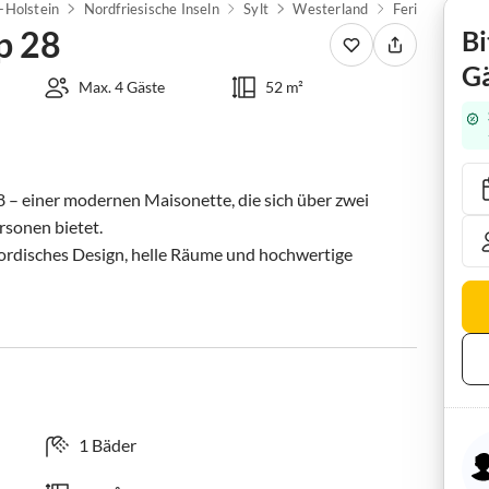
-Holstein
Nordfriesische Inseln
Sylt
Westerland
Ferienwohnun
p 28
Bi
Gä
Max. 4 Gäste
52 m²
 einer modernen Maisonette, die sich über zwei 
rsonen bietet.

ordisches Design, helle Räume und hochwertige 
1 Bäder