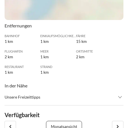
Entfernungen
BAHNHOF
EINKAUFSMÖGLICHKEIT
FÄHRE
1 km
1 km
15 km
FLUGHAFEN
MEER
ORTSMITTE
2 km
1 km
2 km
RESTAURANT
STRAND
1 km
1 km
In der Nähe
Unsere Freizeittipps
•
Angeln
•
Basketball
•
Beachvolleyball
•
Billardtisch
Verfügbarkeit
•
Fitness
•
Fussball
•
Golf
•
Joggen
Monatsansicht