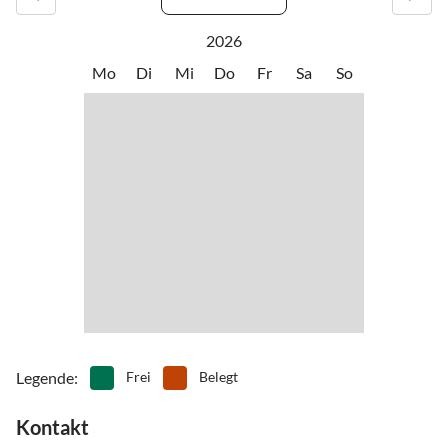
•
Kanufahren
•
Kino
•
Kultur
•
Kutschfahrten
2026
•
Minigolf
•
Mountainbiking
Mo
Di
Mi
Do
Fr
Sa
So
•
Museen
•
Nordic Walking
•
Outlet-Shopping
•
Reiten
•
Schifffahrt/Bootstour
•
Schnorcheln
•
Schwimmen
•
Segeln
•
Sehenswürdigkeiten
•
Spielplatz
•
Surfen
•
Tanzen
•
Tauchen
•
Tennis
•
Theater
•
Tischtennis
•
Vögel beobachten
•
Wale beobachten
•
Wandern
•
Wassersport
•
Wellness
•
Windsurfen
Legende
:
Frei
Belegt
Kontakt