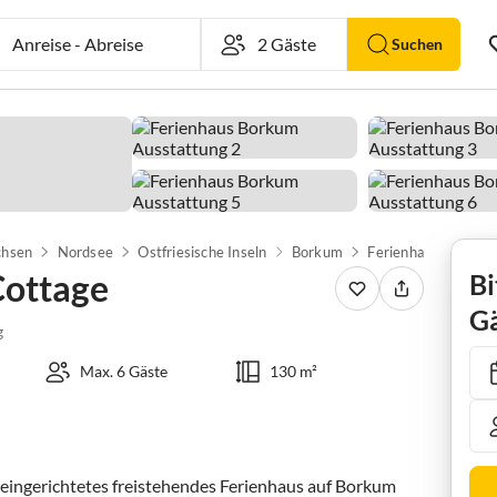
Anreise
-
Abreise
Suchen
chsen
Nordsee
Ostfriesische Inseln
Borkum
Ferienhaus Borkum
Cottage
Bi
Gä
g
Max. 6 Gäste
130 m²
eingerichtetes freistehendes Ferienhaus auf Borkum 