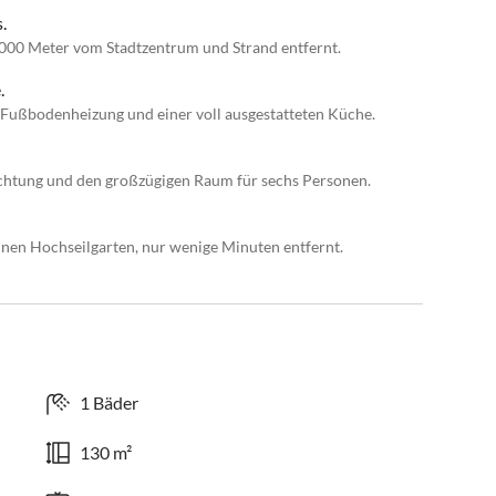
.
1000 Meter vom Stadtzentrum und Strand entfernt.
.
 Fußbodenheizung und einer voll ausgestatteten Küche.
ichtung und den großzügigen Raum für sechs Personen.
inen Hochseilgarten, nur wenige Minuten entfernt.
1 Bäder
130 m²