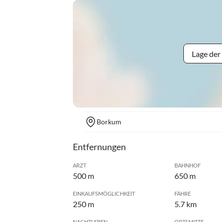
Lage der
Borkum
Entfernungen
ARZT
BAHNHOF
500 m
650 m
EINKAUFSMÖGLICHKEIT
FÄHRE
250 m
5.7 km
NACHTLEBEN
ORTSMITTE