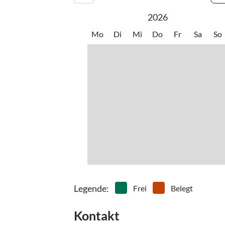
•
Surfen
•
Tenni
2026
•
Tischtennis
•
Vögel
•
Wandern
•
Wasse
Mo
Di
Mi
Do
Fr
Sa
So
•
Wellness
•
Winds
Legende
:
Frei
Belegt
Kontakt