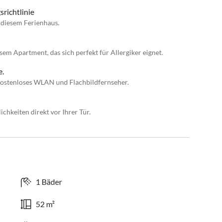
richtlinie
n diesem Ferienhaus.
sem Apartment, das sich perfekt für Allergiker eignet.
e.
 kostenloses WLAN und Flachbildfernseher.
hkeiten direkt vor Ihrer Tür.
1 Bäder
52 m²