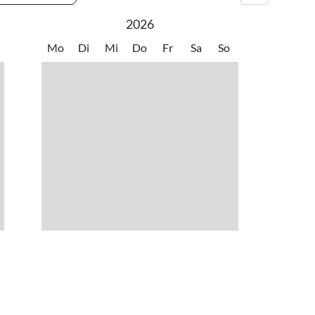
s
•
Thermalbäder
2026
 beobachten
•
Volleyball
rsport
•
Wattwandern
Mo
Di
Mi
Do
Fr
Sa
So
urfen
•
Zelten