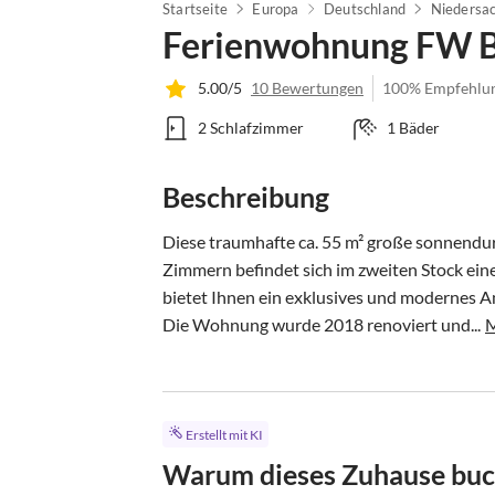
Startseite
Europa
Deutschland
Niedersa
Ferienwohnung FW 
5.00/5
10 Bewertungen
100% Empfehlu
2 Schlafzimmer
1 Bäder
Beschreibung
Diese traumhafte ca. 55 m² große sonnendu
Zimmern befindet sich im zweiten Stock ei
bietet Ihnen ein exklusives und modernes A
Die Wohnung wurde 2018 renoviert und...
M
Erstellt mit KI
Warum dieses Zuhause bu