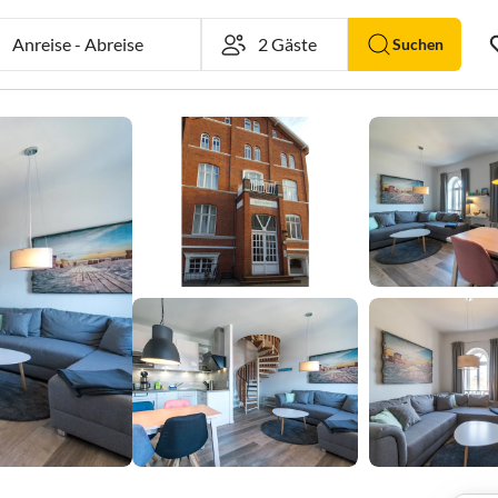
Anreise
-
Abreise
Suchen