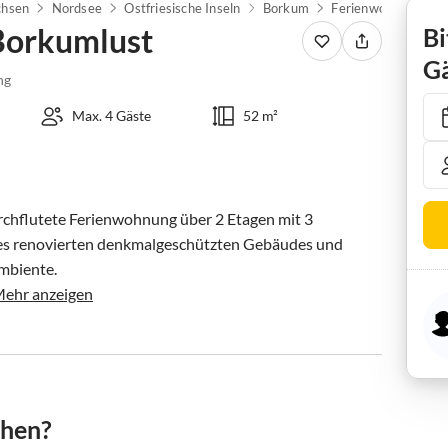
chsen
Nordsee
Ostfriesische Inseln
Borkum
Ferienwohnung FW
Borkumlust
Bi
Gä
ng
Max. 4 Gäste
52 m²
rchflutete Ferienwohnung über 2 Etagen mit 3 
nes renovierten denkmalgeschützten Gebäudes und 
mbiente.

ehr anzeigen
chen?