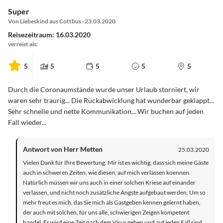
Super
Von Liebeskind aus Cottbus · 23.03.2020
Reisezeitraum: 16.03.2020
verreist als:
5
5
5
5
5
Durch die Coronaumstände wurde unser Urlaub storniert, wir
waren sehr traurig... Die Rückabwicklung hat wunderbar geklappt...
Sehr schnelle und nette Kommunikation... Wir buchen auf jeden
Fall wieder...
Antwort von Herr Metten
25.03.2020
Vielen Dank für Ihre Bewertung. Mir ist es wichtig, dass sich meine Gäste
auch in schweren Zeiten, wie diesen, auf mich verlassen koennen.
Natürlich müssen wir uns auch in einer solchen Kriese auf einander
verlassen, und nicht noch zusätzliche Ängste aufgebaut werden. Um so
mehr freut es mich, das Sie mich als Gastgeben kennen gelernt haben,
der auch mit solchen, für uns alle, schwierigen Zeigen kompetent
handel. Es wird eine Zeit nach dem Virus geben und auf jeden Fall sind