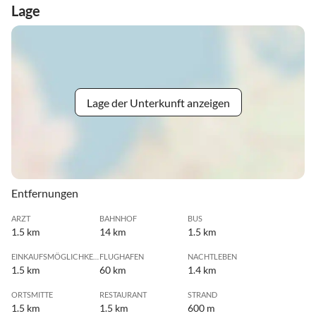
Lage
Lage der Unterkunft anzeigen
Entfernungen
ARZT
BAHNHOF
BUS
1.5 km
14 km
1.5 km
EINKAUFSMÖGLICHKEIT
FLUGHAFEN
NACHTLEBEN
1.5 km
60 km
1.4 km
ORTSMITTE
RESTAURANT
STRAND
1.5 km
1.5 km
600 m