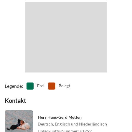
•
Schnorcheln
•
Schwimmen
Ausgangspunkt für Radtouren.
1 ein.
•
Segeln
•
Sehenswürdigkeiten
•
Spielplatz
•
Surfen
•
Tauchen
•
Vögel beobachten
•
Wandern
•
Wassersport
•
Wellness
•
Windsurfen
•
Zelten
•
Zoo
Legende
:
Frei
Belegt
Kontakt
Herr Hans-Gerd Metten
Deutsch, Englisch und Niederländisch
Unterkunfts-Nummer
:
61799