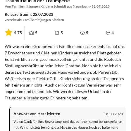
Traumurlaub in der Traumperle
Von Familie mit jungen Kindern Schmidt aus Naumburg · 31.07.2023
Reisezeitraum: 22.07.2023
verreist als: Familie mit jungen Kindern
4.75
5
5
5
4
Wir waren eine Gruppe von 4 Familien und das Ferienhaus hat uns
7 Erwachsenen und 6 kleinen Kindern ausreichend Platz geboten.
Es ist wirklich sehr geschmackvoll eingerichtet und die Reetdach
Siedlung versprüht unheimlichen Charme. Noch nie habe ich ein
derart perfekt ausgestattetes Haus vorgefunden, ob Pürierstab,
Waffeleisen oder ElektroGrill, Kindersicherung an den Treppen, es
fehlt einem an nichts! Auch der Kontakt zum Vermieter war sehr
angenehm und freundlich. Wir werden diesen Urlaub in der
Traumperle in sehr guter Erinnerung behalten!
Antwort von Herr Metten
01.08.2023
Vielen Dank für Ihre Bewertung, und das es Ihnen so gut bei uns gefallen
hat. Wir sind stets bemüht, das Niveau des Hauses hoch zu halten und