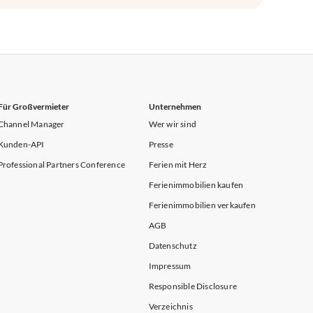
Für Großvermieter
Unternehmen
Channel Manager
Wer wir sind
Kunden-API
Presse
Professional Partners Conference
Ferien mit Herz
Ferienimmobilien kaufen
Ferienimmobilien verkaufen
AGB
Datenschutz
Impressum
Responsible Disclosure
Verzeichnis