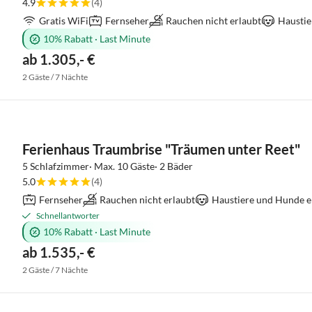
4.9
(4)
Gratis WiFi
Fernseher
Rauchen nicht erlaubt
Haustie
10% Rabatt
·
Last Minute
ab 1.305,- €
2 Gäste / 7 Nächte
Ferienhaus Traumbrise "Träumen unter Reet"
5 Schlafzimmer· Max. 10 Gäste· 2 Bäder
5.0
(4)
Fernseher
Rauchen nicht erlaubt
Haustiere und Hunde e
Schnellantworter
10% Rabatt
·
Last Minute
ab 1.535,- €
2 Gäste / 7 Nächte