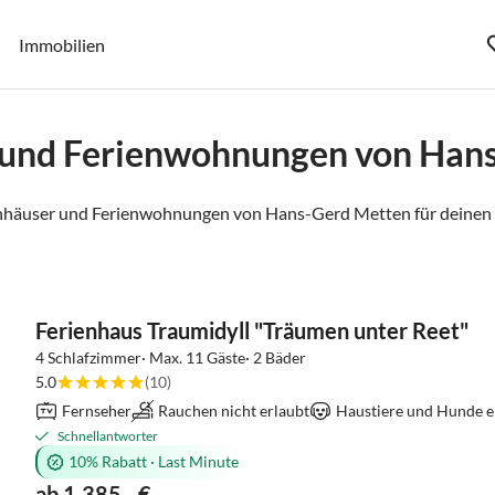
Immobilien
 und Ferienwohnungen von Han
nhäuser und Ferienwohnungen von Hans-Gerd Metten für deinen 
Ferienhaus Traumidyll "Träumen unter Reet"
4 Schlafzimmer· Max. 11 Gäste· 2 Bäder
5.0
(10)
Fernseher
Rauchen nicht erlaubt
Haustiere und Hunde e
Schnellantworter
10% Rabatt
·
Last Minute
ab 1.385,- €