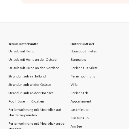
Traum Unterkünfte
Unterkunftsart
Urlaub mit Hund
Hausboot mieten
Urlaub mit Hund an der Ostsee
Bungalow
Urlaub mit Hund an der Nordsee
Ferienhaus Miete
Strandurlaub in Holland
Ferienwohnung
Strandurlaub an der Ostsee
Villa
Strandurlaub an der Nordsee
Ferienpark
Poolhäuser in Kroatien
Appartement
Ferienwohnung mit Meerblick auf
Last minute
Norderney mieten
Kurzurlaub
Ferienwohnung mit Meerblick an der
Am See
Nordsee