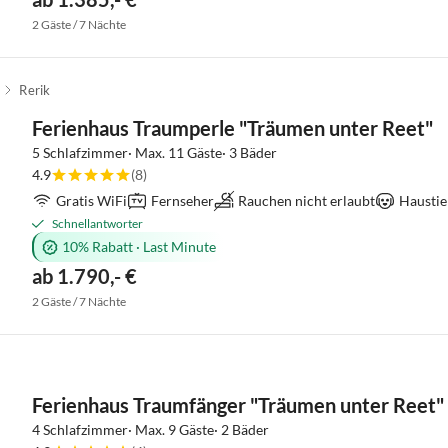
2 Gäste / 7 Nächte
Rerik
Ferienhaus Traumperle "Träumen unter Reet"
5 Schlafzimmer· Max. 11 Gäste· 3 Bäder
4.9
(8)
Gratis WiFi
Fernseher
Rauchen nicht erlaubt
Haustie
Schnellantworter
10% Rabatt
·
Last Minute
ab 1.790,- €
2 Gäste / 7 Nächte
Ferienhaus Traumfänger "Träumen unter Reet"
4 Schlafzimmer· Max. 9 Gäste· 2 Bäder