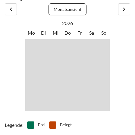
ruhigen Wohngebiet. Ein Spaziergang über den Dörper Weg mit
Das Objekt befindet sich kurz nach der Kurve auf der linken Seite.
Monatsansicht
seinen zahlreichen kleinen Geschäften bringt Sie auf direktem Weg
zum bekannten Sandstrand, an dem Sie die frische Luft sowie die
2026
sonnige Stunden im Strandkorb verbringen können.
Mo
Di
Mi
Do
Fr
Sa
So
Legende
:
Frei
Belegt