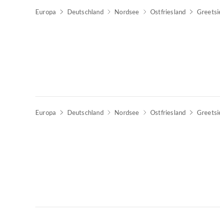
Europa
Deutschland
Nordsee
Ostfriesland
Greetsi
Top-Inserat
Europa
Deutschland
Nordsee
Ostfriesland
Greetsi
Top-Inserat