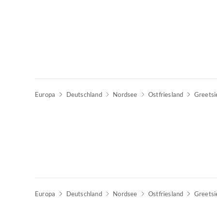
Europa
Deutschland
Nordsee
Ostfriesland
Greetsi
Top-Inserat
Europa
Deutschland
Nordsee
Ostfriesland
Greetsi
Top-Inserat