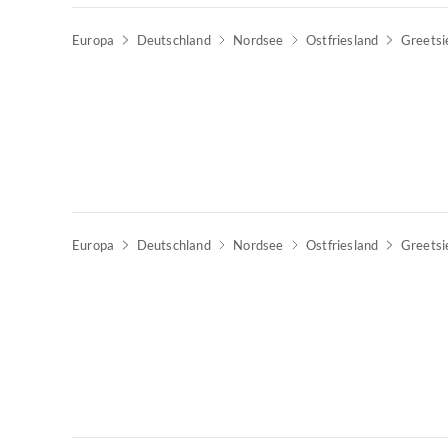
Europa
Deutschland
Nordsee
Ostfriesland
Greetsi
Top-Inserat
Europa
Deutschland
Nordsee
Ostfriesland
Greetsi
Top-Inserat