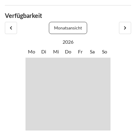
Gerne kontaktieren wir Euch einige Tage vor Anreise und senden
Euch die Anreiseinformationen zu.
Verfügbarkeit
Monatsansicht
2026
Mo
Di
Mi
Do
Fr
Sa
So