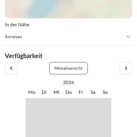
In der Nähe
Anreisen
Anreise: ab 15.00 Uhr
Verfügbarkeit
Abreise: bis 10 Uhr
Monatsansicht
2026
Mo
Di
Mi
Do
Fr
Sa
So