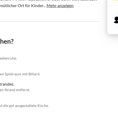
mütlicher Ort für Kinder...
Mehr anzeigen
chen?
Seelenruhe.
en Spielraum mit Billard.
trandes.
n Strand entfernt.
d die gut ausgestattete Küche.