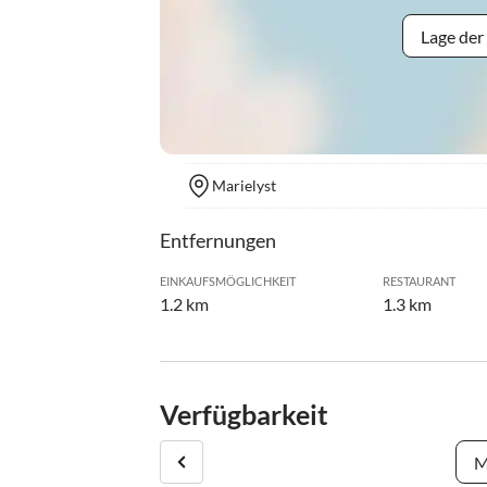
Lage der
Marielyst
Entfernungen
EINKAUFSMÖGLICHKEIT
RESTAURANT
1.2 km
1.3 km
Verfügbarkeit
M