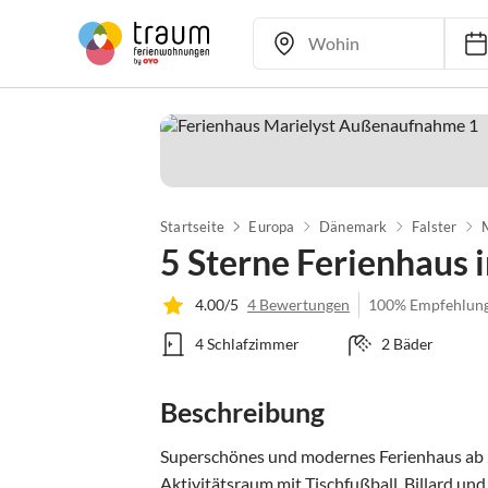
Startseite
Europa
Dänemark
Falster
5 Sterne Ferienhaus 
4.00/5
4 Bewertungen
100% Empfehlun
4 Schlafzimmer
2 Bäder
Beschreibung
Superschönes und modernes Ferienhaus ab 2
Aktivitätsraum mit Tischfußball, Billard un