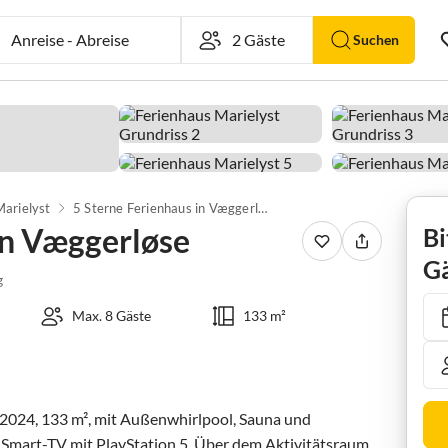
Anreise
-
Abreise
Suchen
Marielyst
5 Sterne Ferienhaus in Væggerløse
in Væggerløse
Bi
Gä
g
Max. 8 Gäste
133 m²
024, 133 m², mit Außenwhirlpool, Sauna und 
d Smart-TV mit PlayStation 5. Über dem Aktivitätsraum 