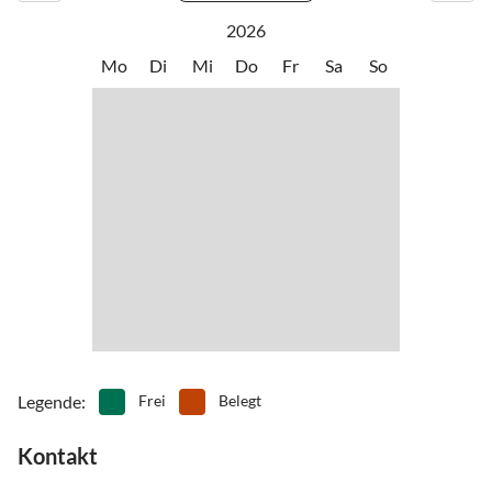
•
Schwimmen
•
Segeln
2026
•
Spielplatz
•
Spielscheune/ Indoorspielplatz
Mo
Di
Mi
Do
Fr
Sa
So
•
Surfen
•
Tauchen
•
Tretbootfahren
•
Vögel beobachten
•
Wakeboarden
•
Wandern
•
Wasserski
•
Wassersport
•
Wellness
•
Windsurfen
Legende
:
Frei
Belegt
Kontakt