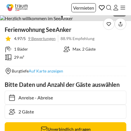
Vermieten
1 / 32
Ferienwohnung SeeAnker
4.97/5
9 Bewertungen
88.9% Empfehlung
1 Bäder
Max. 2 Gäste
29 m²
Burgtiefe
Auf Karte anzeigen
Bitte Daten und Anzahl der Gäste auswählen
Anreise
-
Abreise
Unverbindlich anfragen